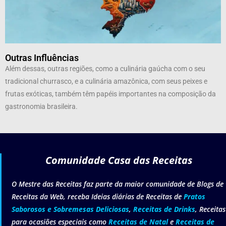
Outras Influências
Além dessas, outras regiões, como a culinária gaúcha com o seu
tradicional churrasco, e a culinária amazônica, com seus peixes e
frutas exóticas, também têm papéis importantes na composição da
gastronomia brasileira.
Comunidade Casa das Receitas
O Mestre das Receitas faz parte da maior comunidade de Blogs de
Receitas da Web, receba Ideias diárias de Receitas de
Pratos
Saborosos e Sobremesas Deliciosas
,
Receitas de Drinks
, Receitas
para ocasiões especiais como
Receitas de Natal
e
Receitas de