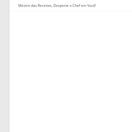
Ir
Mestre das Receitas, Desperte o Chef em Você!
para
o
conteúdo