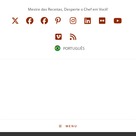
Ir
Mestre das Receitas, Desperte o Chef em Você!
para
o
conteúdo
PORTUGUÊS
MENU