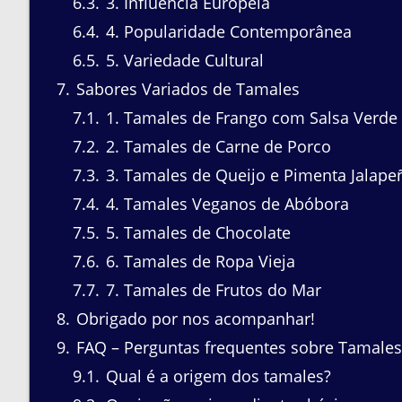
6.3
3. Influência Europeia
6.4
4. Popularidade Contemporânea
6.5
5. Variedade Cultural
7
Sabores Variados de Tamales
7.1
1. Tamales de Frango com Salsa Verde
7.2
2. Tamales de Carne de Porco
7.3
3. Tamales de Queijo e Pimenta Jalape
7.4
4. Tamales Veganos de Abóbora
7.5
5. Tamales de Chocolate
7.6
6. Tamales de Ropa Vieja
7.7
7. Tamales de Frutos do Mar
8
Obrigado por nos acompanhar!
9
FAQ – Perguntas frequentes sobre Tamales
9.1
Qual é a origem dos tamales?