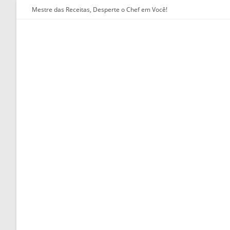
Ir
Mestre das Receitas, Desperte o Chef em Você!
para
o
conteúdo