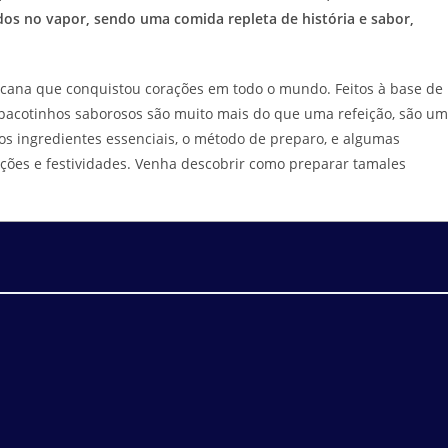
dos no vapor, sendo uma comida repleta de história e sabor,
xicana que conquistou corações em todo o mundo. Feitos à base de
pacotinhos saborosos são muito mais do que uma refeição, são u
r os ingredientes essenciais, o método de preparo, e algumas
ações e festividades. Venha descobrir como preparar tamales