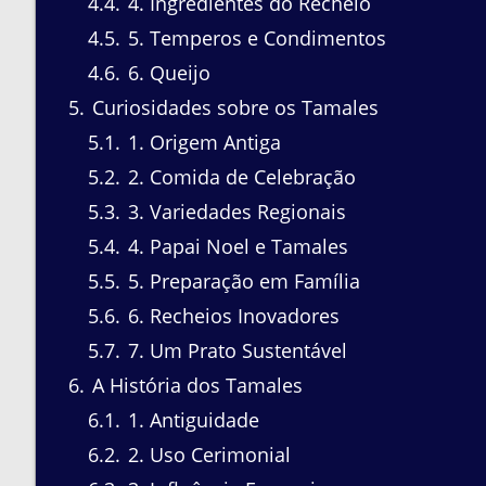
4.4
4. Ingredientes do Recheio
4.5
5. Temperos e Condimentos
4.6
6. Queijo
5
Curiosidades sobre os Tamales
5.1
1. Origem Antiga
5.2
2. Comida de Celebração
5.3
3. Variedades Regionais
5.4
4. Papai Noel e Tamales
5.5
5. Preparação em Família
5.6
6. Recheios Inovadores
5.7
7. Um Prato Sustentável
6
A História dos Tamales
6.1
1. Antiguidade
6.2
2. Uso Cerimonial