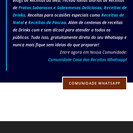
Blogs de Receitas da Web, receba Ideias diárias de Receitas
de
Pratos Saborosos e Sobremesas Deliciosas
,
Receitas de
Drinks
, Receitas para ocasiões especiais como
Receitas de
Natal
e
Receitas de Pascoa
. Além de centenas de receitas
de Drinks com e sem álcool para atender a todos os
públicos. Tudo isso, gratuitamente direto do seu Whatsapp e
nunca mais fique sem ideias do que preparar!
Entre agora em Nossa Comunidade:
Comunidade Casa das Receitas Whatsapp
!
COMUNIDADE WHATSAPP