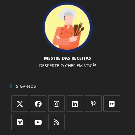
MESTRE DAS RECEITAS
DESPERTE O CHEF EM VOCÊ!
SIGA-NOS
Abre
Abre
Abre
Abre
Abre
Abre
em
em
em
em
em
em
uma
uma
uma
uma
uma
uma
Abre
Abre
Abre