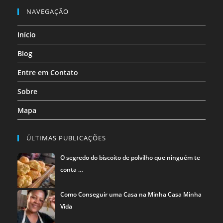
nova
nova
nova
nova
nova
nova
em
em
em
NAVEGAÇÃO
aba
aba
aba
aba
aba
aba
uma
uma
uma
Início
nova
nova
nova
aba
aba
aba
Blog
Entre em Contato
Sobre
Mapa
ÚLTIMAS PUBLICAÇÕES
O segredo do biscoito de polvilho que ninguém te
conta …
Como Conseguir uma Casa na Minha Casa Minha
Vida