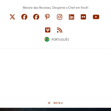
Ir
Mestre das Receitas, Desperte o Chef em Você!
para
o
conteúdo
PORTUGUÊS
MENU