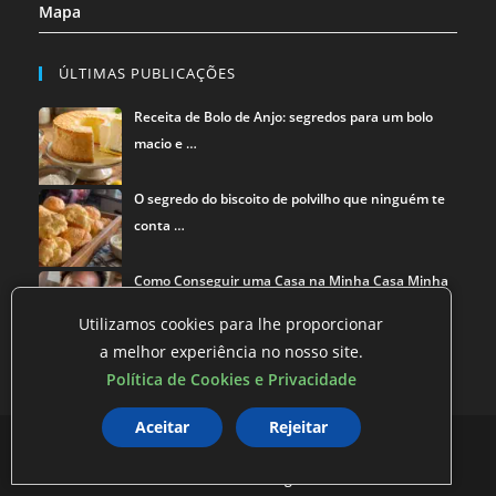
Mapa
ÚLTIMAS PUBLICAÇÕES
Receita de Bolo de Anjo: segredos para um bolo
macio e …
O segredo do biscoito de polvilho que ninguém te
conta …
Como Conseguir uma Casa na Minha Casa Minha
Vida
Utilizamos cookies para lhe proporcionar
a melhor experiência no nosso site.
Política de Cookies e Privacidade
Aceitar
Rejeitar
Política de privacidade
Termos de Uso
Exclusão de Dados
©
O Mestre dos Blogs
2026