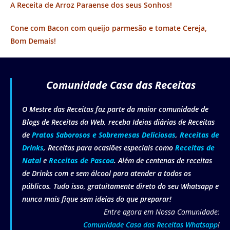
A Receita de Arroz Paraense dos seus Sonhos!
Cone com Bacon com queijo parmesão e tomate Cereja,
Bom Demais!
Comunidade Casa das Receitas
O Mestre das Receitas faz parte da maior comunidade de
Blogs de Receitas da Web, receba Ideias diárias de Receitas
de
Pratos Saborosos e Sobremesas Deliciosas
,
Receitas de
Drinks
, Receitas para ocasiões especiais como
Receitas de
Natal
e
Receitas de Pascoa
. Além de centenas de receitas
de Drinks com e sem álcool para atender a todos os
públicos. Tudo isso, gratuitamente direto do seu Whatsapp e
nunca mais fique sem ideias do que preparar!
Entre agora em Nossa Comunidade:
Comunidade Casa das Receitas Whatsapp
!