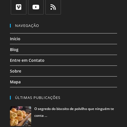
Abre
Abre
Abre
Abre
Abre
Abre
em
em
em
em
em
em
uma
uma
uma
uma
uma
uma
Abre
Abre
Abre
nova
nova
nova
nova
nova
nova
em
em
em
NAVEGAÇÃO
aba
aba
aba
aba
aba
aba
uma
uma
uma
Início
nova
nova
nova
aba
aba
aba
Blog
Entre em Contato
Sobre
Mapa
ÚLTIMAS PUBLICAÇÕES
O segredo do biscoito de polvilho que ninguém te
conta …