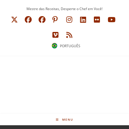
Ir
Mestre das Receitas, Desperte o Chef em Você!
para
o
conteúdo
PORTUGUÊS
MENU