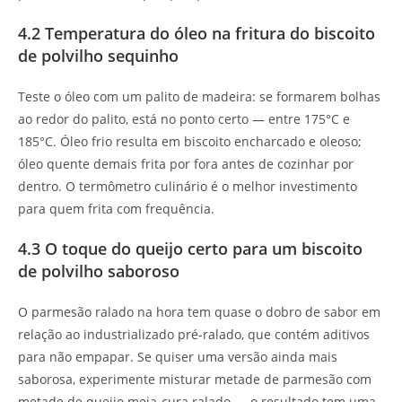
4.2 Temperatura do óleo na fritura do biscoito
de polvilho sequinho
Teste o óleo com um palito de madeira: se formarem bolhas
ao redor do palito, está no ponto certo — entre 175°C e
185°C. Óleo frio resulta em biscoito encharcado e oleoso;
óleo quente demais frita por fora antes de cozinhar por
dentro. O termômetro culinário é o melhor investimento
para quem frita com frequência.
4.3 O toque do queijo certo para um biscoito
de polvilho saboroso
O parmesão ralado na hora tem quase o dobro de sabor em
relação ao industrializado pré-ralado, que contém aditivos
para não empapar. Se quiser uma versão ainda mais
saborosa, experimente misturar metade de parmesão com
metade de queijo meia-cura ralado — o resultado tem uma