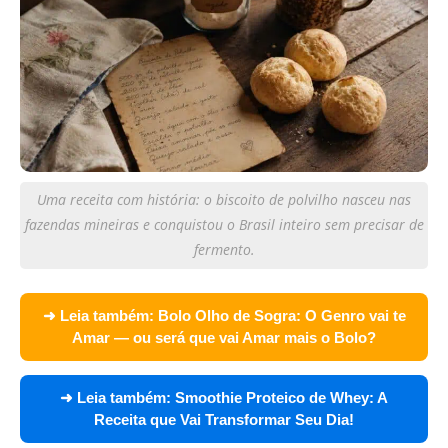
Uma receita com história: o biscoito de polvilho nasceu nas
fazendas mineiras e conquistou o Brasil inteiro sem precisar de
fermento.
➜ Leia também:
Bolo Olho de Sogra: O Genro vai te
Amar — ou será que vai Amar mais o Bolo?
➜ Leia também:
Smoothie Proteico de Whey: A
Receita que Vai Transformar Seu Dia!