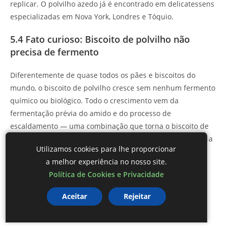
replicar. O polvilho azedo já é encontrado em delicatessens
especializadas em Nova York, Londres e Tóquio.
5.4 Fato curioso: Biscoito de polvilho não
precisa de fermento
Diferentemente de quase todos os pães e biscoitos do
mundo, o biscoito de polvilho cresce sem nenhum fermento
químico ou biológico. Todo o crescimento vem da
fermentação prévia do amido e do processo de
escaldamento — uma combinação que torna o biscoito de
polvilho uma das receitas mais fascinantes da gastronomia
Utilizamos cookies para lhe proporcionar
brasileira do ponto de vista científico.
a melhor experiência no nosso site.
6. Para finalizar o Biscoito de Polvilho
Política de Cookies e Privacidade
Aceitar
Rejeitar