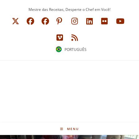
Ir
Mestre das Receitas, Desperte o Chef em Você!
para
o
conteúdo
PORTUGUÊS
MENU