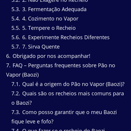
5.3
3. Fermentação Adequada
5.4
4. Cozimento no Vapor
5.5
5. Tempere o Recheio
5.6
6. Experimente Recheios Diferentes
5.7
7. Sirva Quente
6
Obrigado por nos acompanhar!
7
FAQ – Perguntas frequentes sobre Pão no
Vapor (Baozi)
7.1
Qual é a origem do Pão no Vapor (Baozi)?
7.2
Quais são os recheios mais comuns para
o Baozi?
7.3
Como posso garantir que o meu Baozi
fique leve e fofo?
7.4
O que fazer se o recheio do Baozi