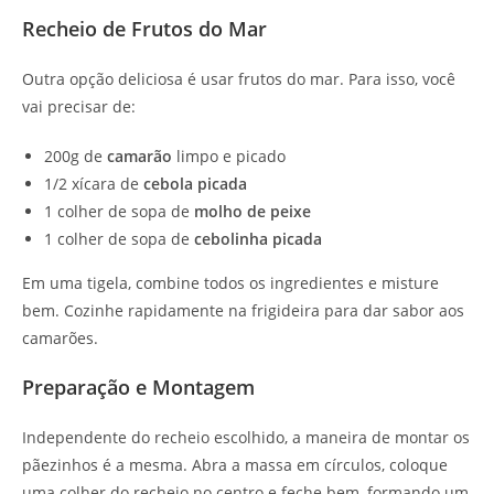
Recheio de Frutos do Mar
Outra opção deliciosa é usar frutos do mar. Para isso, você
vai precisar de:
200g de
camarão
limpo e picado
1/2 xícara de
cebola picada
1 colher de sopa de
molho de peixe
1 colher de sopa de
cebolinha picada
Em uma tigela, combine todos os ingredientes e misture
bem. Cozinhe rapidamente na frigideira para dar sabor aos
camarões.
Preparação e Montagem
Independente do recheio escolhido, a maneira de montar os
pãezinhos é a mesma. Abra a massa em círculos, coloque
uma colher do recheio no centro e feche bem, formando um