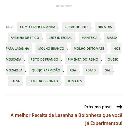
TAGS
:
COMO FAZER LASANHA
,
CREME DE LEITE
,
DIA A DIA
,
FARINHA DE TRIGO
,
LEITE INTEGRAL
,
MANTEIGA
,
MASSA
PARA LASANHA
,
MOLHO BRANCO
,
MOLHO DE TOMATE
,
NOZ-
MOSCADA
,
PEITO DE FRANGO
,
PIMENTA-DO-REINO
,
QUEIJO
MOZARELA
,
QUEIJO PARMESÃO
,
RDA
,
RDAFD
,
SAL
,
SALSA
,
TEMPERO PRONTO
,
TOMATES
Leia
Próximo post
mais
A melhor Receita de Lasanha a Bolonhesa que você
artigos
Já Experimentou!