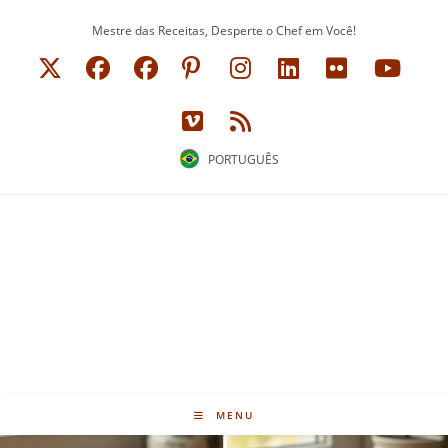
Ir
Mestre das Receitas, Desperte o Chef em Você!
para
o
conteúdo
PORTUGUÊS
MENU