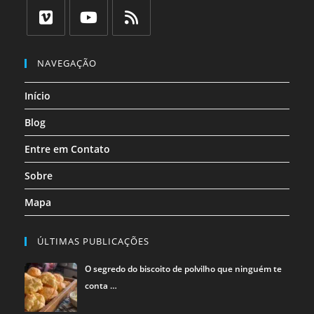
Abre
Abre
Abre
Abre
Abre
Abre
em
em
em
em
em
em
uma
uma
uma
uma
uma
uma
Abre
Abre
Abre
nova
nova
nova
nova
nova
nova
em
em
em
NAVEGAÇÃO
aba
aba
aba
aba
aba
aba
uma
uma
uma
Início
nova
nova
nova
aba
aba
aba
Blog
Entre em Contato
Sobre
Mapa
ÚLTIMAS PUBLICAÇÕES
O segredo do biscoito de polvilho que ninguém te
conta …