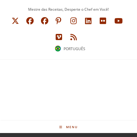
Ir
Mestre das Receitas, Desperte o Chef em Você!
para
o
conteúdo
PORTUGUÊS
MENU