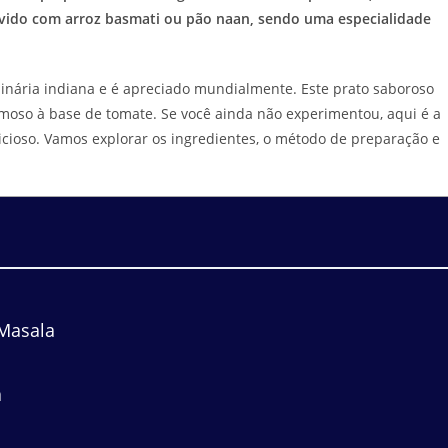
vido com arroz basmati ou pão naan, sendo uma especialidade
inária indiana e é apreciado mundialmente. Este prato saboroso
oso à base de tomate. Se você ainda não experimentou, aqui é a
cioso. Vamos explorar os ingredientes, o método de preparação e
 Masala
a