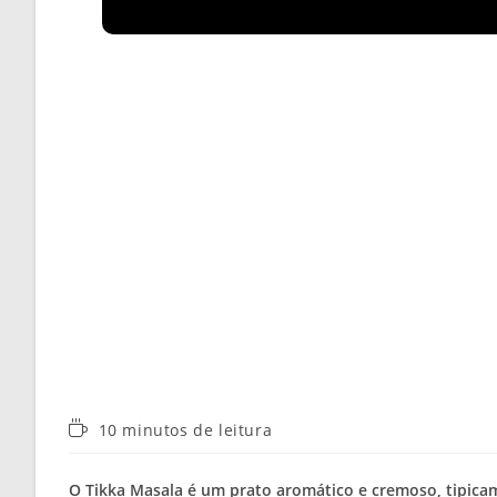
Tempo
10 minutos de leitura
de
leitura:
O Tikka Masala é um prato aromático e cremoso, tipic