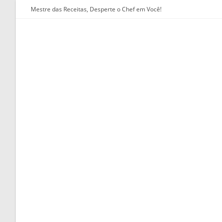
Ir
Mestre das Receitas, Desperte o Chef em Você!
para
o
conteúdo