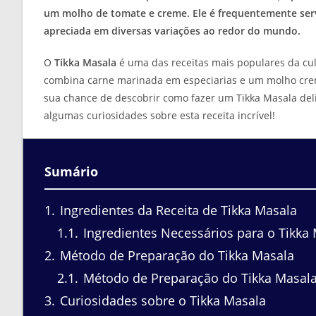
um molho de tomate e creme. Ele é frequentemente ser
apreciada em diversas variações ao redor do mundo.
O
Tikka Masala
é uma das receitas mais populares da cul
combina carne marinada em especiarias e um molho crem
sua chance de descobrir como fazer um Tikka Masala deli
algumas curiosidades sobre esta receita incrível!
Sumário
1
Ingredientes da Receita de Tikka Masala
1.1
Ingredientes Necessários para o Tikka
2
Método de Preparação do Tikka Masala
2.1
Método de Preparação do Tikka Masal
3
Curiosidades sobre o Tikka Masala