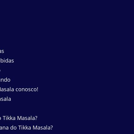
a
as
bidas
o
undo
asala conosco!
asala
o Tikka Masala?
ana do Tikka Masala?