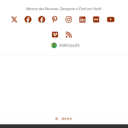
Ir
Mestre das Receitas, Desperte o Chef em Você!
para
o
conteúdo
PORTUGUÊS
MENU