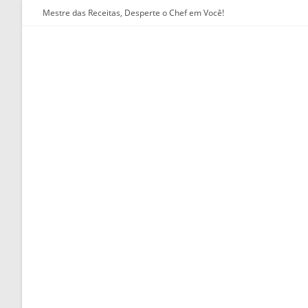
Ir
Mestre das Receitas, Desperte o Chef em Você!
para
o
conteúdo