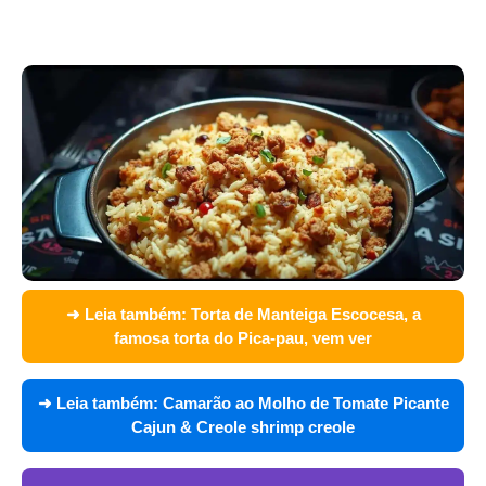
➜ Leia também:
Torta de Manteiga Escocesa, a
famosa torta do Pica-pau, vem ver
➜ Leia também:
Camarão ao Molho de Tomate Picante
Cajun & Creole shrimp creole