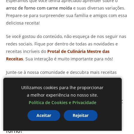
Esperamos que você tenha apreciado aprender sobre o
arroz de forno com carne moída
e suas diversas variações.
Prepare-se para surpreender sua família e amigos com essa
deliciosa receita!
Se você gostou do conteúdo, não esqueça de nos seguir nas
redes sociais. Fique por dentro de todas as novidades e
receitas incríveis do
Protal de Culinária Mestre das
Receitas
. Sua interação é muito importante para nós!
Junte-se à nossa comunidade e descubra mais receitas
maravilhosas. Agradecemos sua visita e esperamos vê-lo
novamente em nosso
Blog Mestre das Receitas
!
Utilizamos cookies para lhe proporcionar
a melhor experiência no nosso site.
FAQ – Perguntas frequentes sobre Arroz
Política de Cookies e Privacidade
de Forno com Carne Moída
Aceitar
Rejeitar
Posso usar outros tipos de carne no arroz de
forno?