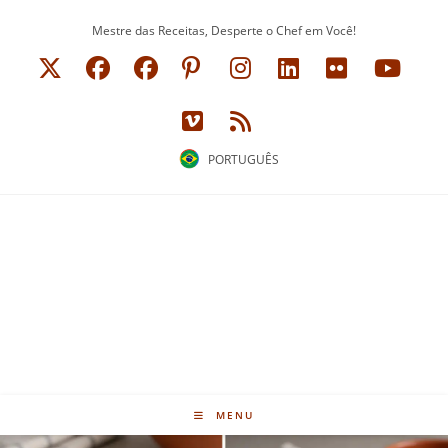
Ir
Mestre das Receitas, Desperte o Chef em Você!
para
o
conteúdo
PORTUGUÊS
MENU