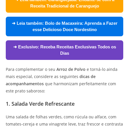
Receita Tradicional de Caranguejo
➜ Leia também:
Bolo de Macaxeira: Aprenda a Fazer
esse Delicioso Doce Nordestino
➜ Exclusivo:
Receba Receitas Exclusivas Todos os
Dias
Para complementar o seu
Arroz de Polvo
e torná-lo ainda
mais especial, considere as seguintes
dicas de
acompanhamentos
que harmonizam perfeitamente com
este prato saboroso:
1. Salada Verde Refrescante
Uma salada de folhas verdes, como rúcula ou alface, com
tomates-cereja e uma vinagrete leve, traz frescor e contrasta