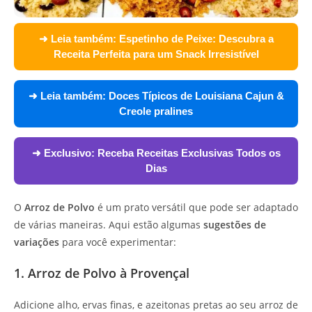
➜ Leia também:
Espetinho de Peixe: Descubra a
Receita Perfeita para um Snack Irresistível
➜ Leia também:
Doces Típicos de Louisiana Cajun &
Creole pralines
➜ Exclusivo:
Receba Receitas Exclusivas Todos os
Dias
O
Arroz de Polvo
é um prato versátil que pode ser adaptado
de várias maneiras. Aqui estão algumas
sugestões de
variações
para você experimentar:
1. Arroz de Polvo à Provençal
Adicione alho, ervas finas, e azeitonas pretas ao seu arroz de