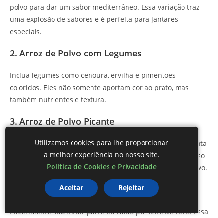
polvo para dar um sabor mediterrâneo. Essa variação traz
uma explosão de sabores e é perfeita para jantares
especiais.
2. Arroz de Polvo com Legumes
Inclua legumes como cenoura, ervilha e pimentões
coloridos. Eles não somente aportam cor ao prato, mas
também nutrientes e textura.
3. Arroz de Polvo Picante
Utilizamos cookies para lhe proporcionar
Se você gosta de sabores mais intensos, acrescente pimenta
a melhor experiência no nosso site.
dedo-de-moça ou algumas gotas de molho de pimenta. Isso
Política de Cookies e Privacidade
traz um toque picante que combina muito bem com o polvo.
Aceitar
Rejeitar
4. Arroz de Polvo com Coco
Experimente substituir parte do caldo por leite de coco. Essa