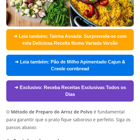
➜ Leia também:
Tainha Assada: Surpreenda-se com
esta Deliciosa Receita Numa Variada Versão
➜ Leia também:
Pão de Milho Apimentado Cajun &
Creole cornbread
➜ Exclusivo:
Receba Receitas Exclusivas Todos os
Dias
O
Método de Preparo do Arroz de Polvo
é fundamental
para garantir que o prato fique saboroso e perfeito. Siga os
passos abaixo: