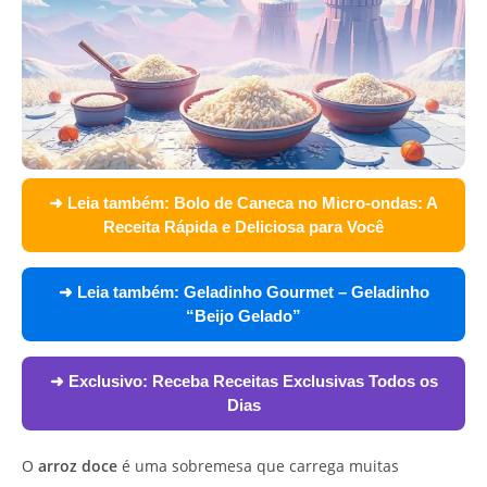
➜ Leia também:
Bolo de Caneca no Micro-ondas: A
Receita Rápida e Deliciosa para Você
➜ Leia também:
Geladinho Gourmet – Geladinho
“Beijo Gelado”
➜ Exclusivo:
Receba Receitas Exclusivas Todos os
Dias
O
arroz doce
é uma sobremesa que carrega muitas