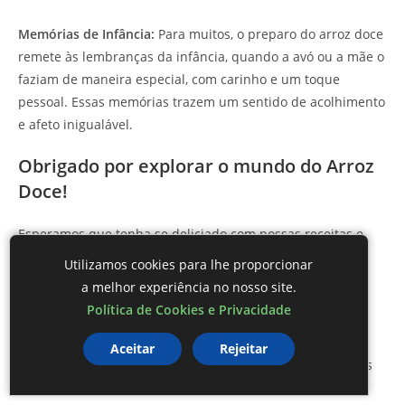
Memórias de Infância:
Para muitos, o preparo do arroz doce
remete às lembranças da infância, quando a avó ou a mãe o
faziam de maneira especial, com carinho e um toque
pessoal. Essas memórias trazem um sentido de acolhimento
e afeto inigualável.
Obrigado por explorar o mundo do Arroz
Doce!
Esperamos que tenha se deliciado com nossas receitas e
histórias sobre o
arroz doce com leite condensado
. Cada
Utilizamos cookies para lhe proporcionar
colherada carrega um pouco da tradição e amor que esta
a melhor experiência no nosso site.
sobremesa representa.
Política de Cookies e Privacidade
Ao preparar essa receita, você não apenas saboreia uma
Aceitar
Rejeitar
delícia, mas também cria memórias e momentos especiais
com aqueles que ama.