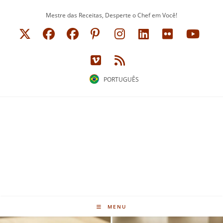
Ir
Mestre das Receitas, Desperte o Chef em Você!
para
o
conteúdo
PORTUGUÊS
MENU