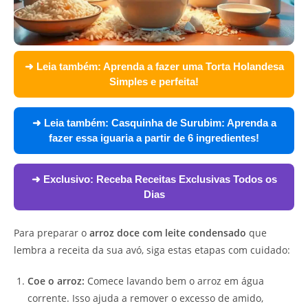
➜ Leia também:
Aprenda a fazer uma Torta Holandesa
Simples e perfeita!
➜ Leia também:
Casquinha de Surubim: Aprenda a
fazer essa iguaria a partir de 6 ingredientes!
➜ Exclusivo:
Receba Receitas Exclusivas Todos os
Dias
Para preparar o
arroz doce com leite condensado
que
lembra a receita da sua avó, siga estas etapas com cuidado:
Coe o arroz:
Comece lavando bem o arroz em água
corrente. Isso ajuda a remover o excesso de amido,