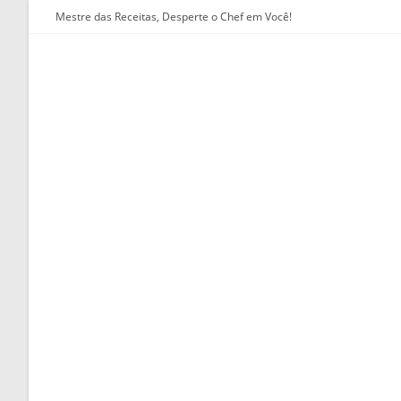
Ir
Mestre das Receitas, Desperte o Chef em Você!
para
o
conteúdo