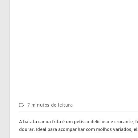
Tempo
7 minutos de leitura
de
leitura:
A batata canoa frita é um petisco delicioso e crocante, f
dourar. Ideal para acompanhar com molhos variados, ela