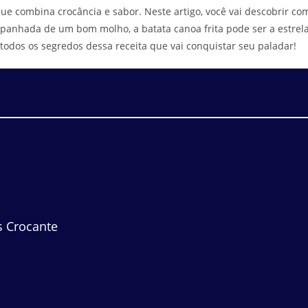
e combina crocância e sabor. Neste artigo, você vai descobrir co
mpanhada de um bom molho, a batata canoa frita pode ser a estrel
todos os segredos dessa receita que vai conquistar seu paladar!
s Crocante