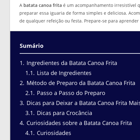
A
batata canoa frita
é um acompanhamento irresistível qu
preparar essa iguaria de forma simples e deliciosa. Aco
de qualquer refeição ou festa. Prepare-se para aprender 
Sumário
1
Ingredientes da Batata Canoa Frita
1.1
Lista de Ingredientes
2
Método de Preparo da Batata Canoa Frita
2.1
Passo a Passo do Preparo
3
Dicas para Deixar a Batata Canoa Frita Mai
3.1
Dicas para Crocância
4
Curiosidades sobre a Batata Canoa Frita
4.1
Curiosidades