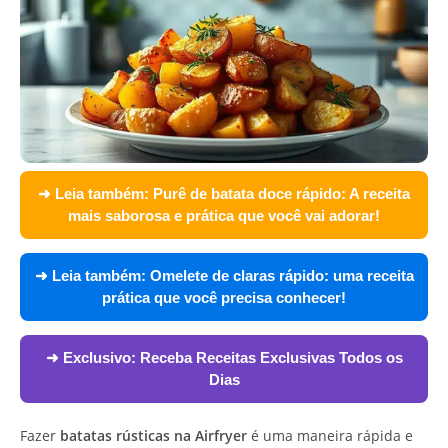
➜ Leia também:
Purê de batata doce rápido: A receita
mais saborosa e prática que você vai adorar!
➜ Leia também:
Omelete de claras rápido: uma receita
prática que você precisa conhecer!
➜ Exclusivo:
Receba Receitas Exclusivas Todos os
Dias
Fazer
batatas rústicas na Airfryer
é uma maneira rápida e