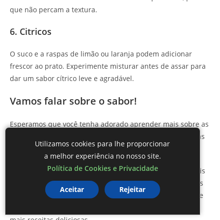
que não percam a textura.
6. Citricos
O suco e a raspas de limão ou laranja podem adicionar
frescor ao prato. Experimente misturar antes de assar para
dar um sabor cítrico leve e agradável.
Vamos falar sobre o sabor!
Esperamos que você tenha adorado aprender mais sobre as
batatas rústicas práticas
e dicas incríveis para prepará-las
Utilizamos cookies para lhe proporcionar
de maneiras surpreendentes.
a melhor experiência no nosso site.
Política de Cookies e Privacidade
Se você gostou das receitas e quer ficar por dentro de mais
dicas e curiosidades do mundo culinário, não deixe de nos
Aceitar
Rejeitar
seguir nas redes sociais! Sua presença é muito importante
para nós. Junte-se à nossa comunidade e explore ainda
mais receitas deliciosas.