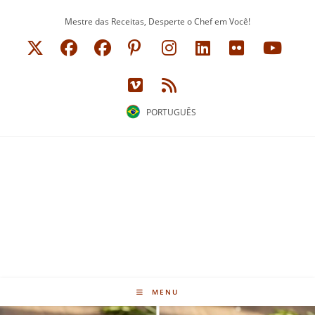
Ir
Mestre das Receitas, Desperte o Chef em Você!
para
o
conteúdo
PORTUGUÊS
MENU