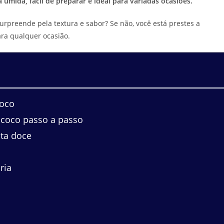
mida, fácil de preparar e ideal para variadas ocasiões.
rpreende pela textura e sabor? Se não, você está prestes a
ara qualquer ocasião.
coco
 coco passo a passo
ata doce
ria