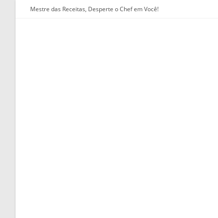
Ir
Mestre das Receitas, Desperte o Chef em Você!
para
o
conteúdo