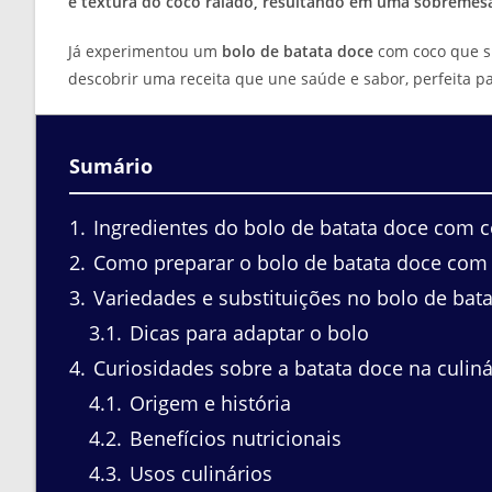
e textura do coco ralado, resultando em uma sobremesa ú
Já experimentou um
bolo de batata doce
com coco que su
descobrir uma receita que une saúde e sabor, perfeita p
Sumário
1
Ingredientes do bolo de batata doce com 
2
Como preparar o bolo de batata doce com
3
Variedades e substituições no bolo de bat
3.1
Dicas para adaptar o bolo
4
Curiosidades sobre a batata doce na culiná
4.1
Origem e história
4.2
Benefícios nutricionais
4.3
Usos culinários