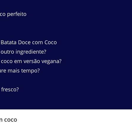
co perfeito
 Batata Doce com Coco
 outro ingrediente?
m coco em versão vegana?
ure mais tempo?
 fresco?
m coco