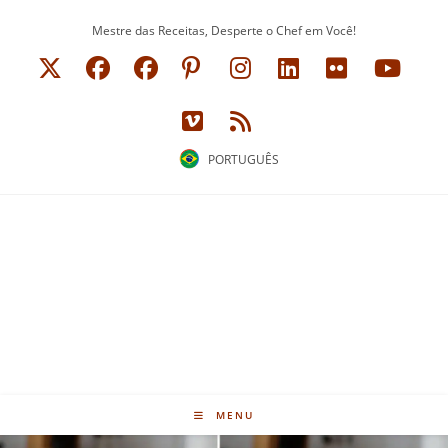
Ir
Mestre das Receitas, Desperte o Chef em Você!
para
o
conteúdo
PORTUGUÊS
MENU