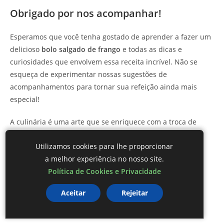
Obrigado por nos acompanhar!
Esperamos que você tenha gostado de aprender a fazer um
delicioso
bolo salgado de frango
e todas as dicas e
curiosidades que envolvem essa receita incrível. Não se
esqueça de experimentar nossas sugestões de
acompanhamentos para tornar sua refeição ainda mais
especial!
A culinária é uma arte que se enriquece com a troca de
experiências. Por isso, adoraríamos ver suas criações!
Utilizamos cookies para lhe proporcionar
Compartilhe-as conosco e siga nossas páginas para mais
a melhor experiência no nosso site.
receitas saborosas e dicas especiais.
Política de Cookies e Privacidade
Fique conectado com o
Protal de Culinária Mestre das
Aceitar
Rejeitar
Receitas
e descubra um mundo de delícias que podem
transformar seu dia a dia na cozinha.