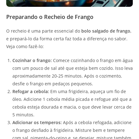
Preparando o Recheio de Frango
O recheio é uma parte essencial do
bolo salgado de frango
,
e prepará-lo da forma certa faz toda a diferença no sabor.
Veja como fazê-lo:
Cozinhar o frango:
Comece cozinhando o frango em água
com um pouco de sal até que esteja bem cozido. Isso leva
aproximadamente 20-25 minutos. Após o cozimento,
desfie o frango em pedaços pequenos.
Refogar a cebola:
Em uma frigideira, aqueça um fio de
óleo. Adicione 1 cebola média picada e refogue até que a
cebola esteja dourada e macia, o que deve levar cerca de
5 minutos.
Adicionar os temperos:
Após a cebola refogada, adicione
o frango desfiado à frigideira. Misture bem e tempere
com sal, pimenta-do-reino e, se desejar, misture também