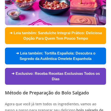
➜ Leia também:
Sanduíche Integral Prático: Deliciosa
Opção Para Quem Tem Pouco Tempo
➜ Leia também:
Tortilla Española: Descubra o
Segredo da Autêntica Omelete Espanhola
➜ Exclusivo:
Receba Receitas Exclusivas Todos os
Dias
Método de Preparação do Bolo Salgado
Agora que você já tem todos os ingredientes, vamos ao
passo a passo para preparar seu delicioso
bolo salgado de