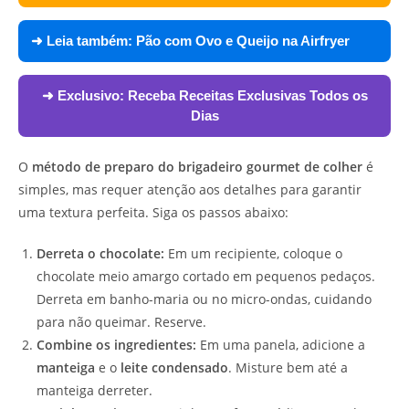
➜ Leia também:
Pão com Ovo e Queijo na Airfryer
➜ Exclusivo:
Receba Receitas Exclusivas Todos os
Dias
O
método de preparo do brigadeiro gourmet de colher
é
simples, mas requer atenção aos detalhes para garantir
uma textura perfeita. Siga os passos abaixo:
Derreta o chocolate:
Em um recipiente, coloque o
chocolate meio amargo cortado em pequenos pedaços.
Derreta em banho-maria ou no micro-ondas, cuidando
para não queimar. Reserve.
Combine os ingredientes:
Em uma panela, adicione a
manteiga
e o
leite condensado
. Misture bem até a
manteiga derreter.