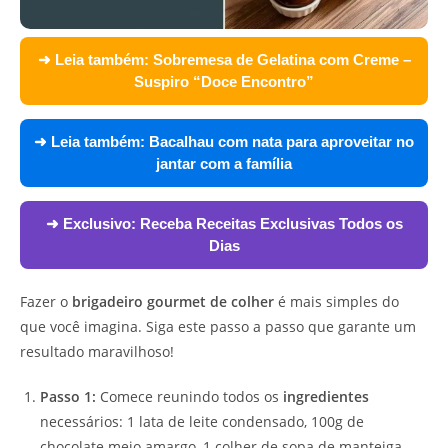
➜ Leia também:
Sobremesa de Gelatina com Creme –
Suspiro “Doce Encontro”
➜ Leia também:
Bacalhau com nata para aproveitar no
jantar com a família
➜ Exclusivo:
Receba Receitas Exclusivas Todos os
Dias
Fazer o
brigadeiro gourmet de colher
é mais simples do
que você imagina. Siga este passo a passo que garante um
resultado maravilhoso!
Passo 1:
Comece reunindo todos os
ingredientes
necessários: 1 lata de leite condensado, 100g de
chocolate meio amargo, 1 colher de sopa de manteiga,