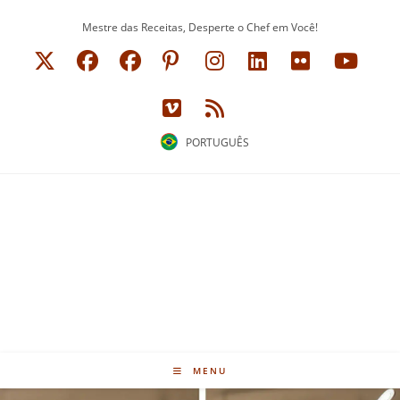
Ir
Mestre das Receitas, Desperte o Chef em Você!
para
o
conteúdo
PORTUGUÊS
MENU