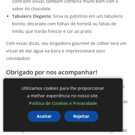
contraste visual, também combina muito bem com o
sabor do chocolate.
Tabuleiro Elegante:
Sirva os potinhos em um tabuleiro
bonito, decorado com folhas de hortelã ou fatias de
limão, que trarão frescor e cor ao prato.
Com essas dicas, seu brigadeiro gourmet de colher terá um
visual de dar água na boca e impressionará seus
convidados!
Obrigado por nos acompanhar!
Esperamos que agora você se sinta inspirado a preparar o
Utilizamos cookies para lhe proporcionar
seu
brigadeiro gourmet de colher
e surpreender a todos
a melhor experiência no nosso site.
com essa delícia sofisticada. Não esqueça de usar as nossas
Política de Cookies e Privacidade
dicas e sugestões de apresentação para deixar seu doce
Aceitar
Rejeitar
ainda mais especial!
Se você gostou deste conteúdo, não deixe de nos seguir nas