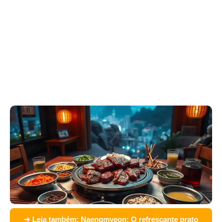
➜ Leia também:
Naengmyeon: O refrescante prato