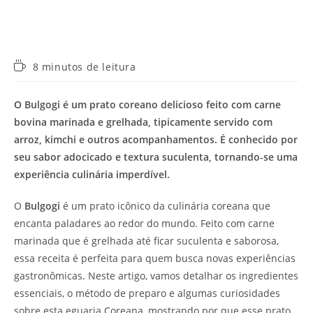
Tempo
8 minutos de leitura
de
leitura:
O Bulgogi é um prato coreano delicioso feito com carne
bovina marinada e grelhada, tipicamente servido com
arroz, kimchi e outros acompanhamentos. É conhecido por
seu sabor adocicado e textura suculenta, tornando-se uma
experiência culinária imperdível.
O
Bulgogi
é um prato icônico da culinária coreana que
encanta paladares ao redor do mundo. Feito com carne
marinada que é grelhada até ficar suculenta e saborosa,
essa receita é perfeita para quem busca novas experiências
gastronômicas. Neste artigo, vamos detalhar os ingredientes
essenciais, o método de preparo e algumas curiosidades
sobre esta eguaria Coreana, mostrando por que esse prato