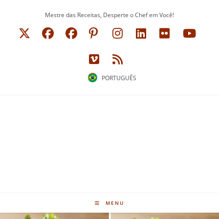
Ir
Mestre das Receitas, Desperte o Chef em Você!
para
o
conteúdo
PORTUGUÊS
MENU