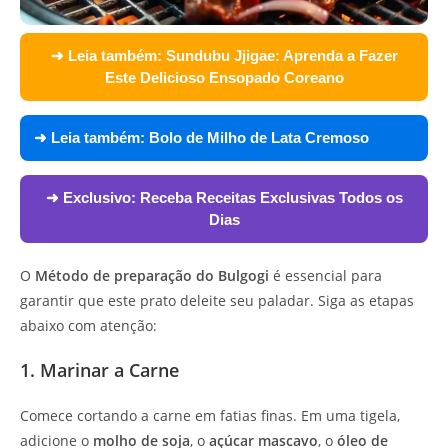
➜ Leia também:
Sundubu Jjigae: Aprenda a Fazer
Este Delicioso Ensopado Coreano
➜ Leia também:
Bolo de Milho de Lata Cremoso
➜ Exclusivo:
Receba Receitas Exclusivas Todos os
Dias
O
Método de preparação do Bulgogi
é essencial para
garantir que este prato deleite seu paladar. Siga as etapas
abaixo com atenção:
1. Marinar a Carne
Comece cortando a carne em fatias finas. Em uma tigela,
adicione o
molho de soja
, o
açúcar mascavo
, o
óleo de