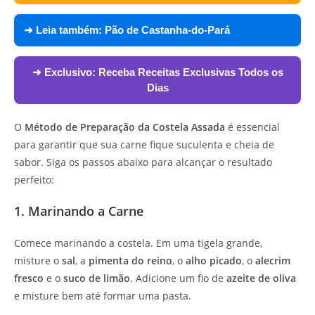
➜ Leia também:
Pão de Castanha-do-Pará
➜ Exclusivo:
Receba Receitas Exclusivas Todos os
Dias
O
Método de Preparação da Costela Assada
é essencial
para garantir que sua carne fique suculenta e cheia de
sabor. Siga os passos abaixo para alcançar o resultado
perfeito:
1. Marinando a Carne
Comece marinando a costela. Em uma tigela grande,
misture o
sal
, a
pimenta do reino
, o
alho picado
, o
alecrim
fresco
e o
suco de limão
. Adicione um fio de
azeite de oliva
e misture bem até formar uma pasta.