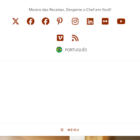
Ir
Mestre das Receitas, Desperte o Chef em Você!
para
o
conteúdo
PORTUGUÊS
MENU