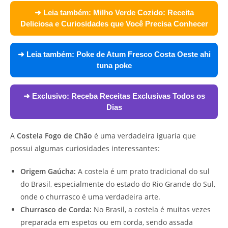
➜ Leia também:
Milho Verde Cozido: Receita
Deliciosa e Curiosidades que Você Precisa Conhecer
➜ Leia também:
Poke de Atum Fresco Costa Oeste ahi
tuna poke
➜ Exclusivo:
Receba Receitas Exclusivas Todos os
Dias
A
Costela Fogo de Chão
é uma verdadeira iguaria que
possui algumas curiosidades interessantes:
Origem Gaúcha:
A costela é um prato tradicional do sul
do Brasil, especialmente do estado do Rio Grande do Sul,
onde o churrasco é uma verdadeira arte.
Churrasco de Corda:
No Brasil, a costela é muitas vezes
preparada em espetos ou em corda, sendo assada