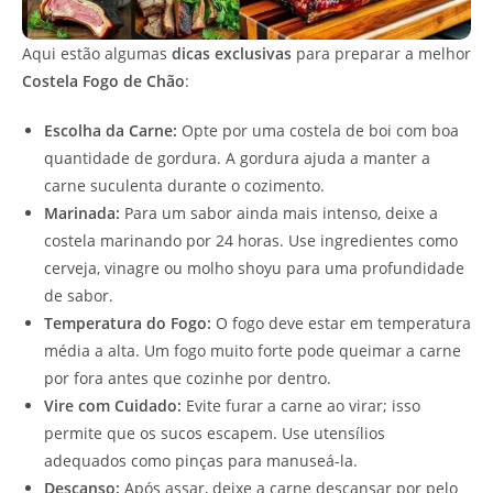
Aqui estão algumas
dicas exclusivas
para preparar a melhor
Costela Fogo de Chão
:
Escolha da Carne:
Opte por uma costela de boi com boa
quantidade de gordura. A gordura ajuda a manter a
carne suculenta durante o cozimento.
Marinada:
Para um sabor ainda mais intenso, deixe a
costela marinando por 24 horas. Use ingredientes como
cerveja, vinagre ou molho shoyu para uma profundidade
de sabor.
Temperatura do Fogo:
O fogo deve estar em temperatura
média a alta. Um fogo muito forte pode queimar a carne
por fora antes que cozinhe por dentro.
Vire com Cuidado:
Evite furar a carne ao virar; isso
permite que os sucos escapem. Use utensílios
adequados como pinças para manuseá-la.
Descanso:
Após assar, deixe a carne descansar por pelo