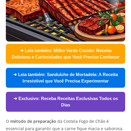
➜ Leia também:
Milho Verde Cozido: Receita
Deliciosa e Curiosidades que Você Precisa Conhecer
➜ Leia também:
Sanduíche de Mortadela: A Receita
Irresistível que Você Precisa Experimentar
➜ Exclusivo:
Receba Receitas Exclusivas Todos os
Dias
O
método de preparação
da Costela Fogo de Chão é
essencial para garantir que a carne fique macia e saborosa.