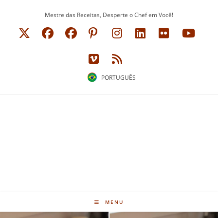
Ir
Mestre das Receitas, Desperte o Chef em Você!
para
o
conteúdo
PORTUGUÊS
MENU