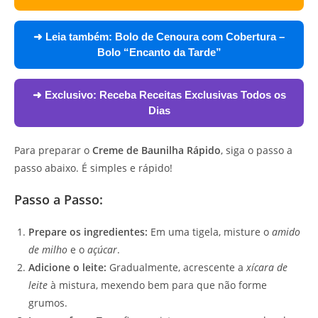
➜ Leia também:
Bolo de Cenoura com Cobertura –
Bolo “Encanto da Tarde”
➜ Exclusivo:
Receba Receitas Exclusivas Todos os
Dias
Para preparar o
Creme de Baunilha Rápido
, siga o passo a
passo abaixo. É simples e rápido!
Passo a Passo:
Prepare os ingredientes:
Em uma tigela, misture o
amido
de milho
e o
açúcar
.
Adicione o leite:
Gradualmente, acrescente a
xícara de
leite
à mistura, mexendo bem para que não forme
grumos.