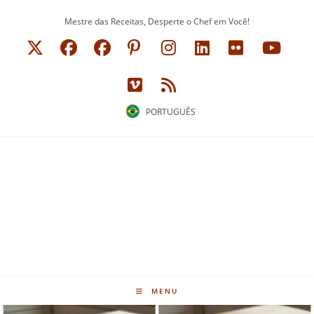
Ir
Mestre das Receitas, Desperte o Chef em Você!
para
o
conteúdo
PORTUGUÊS
MENU