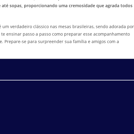
 até sopas, proporcionando uma cremosidade que agrada todos
 é um verdadeiro clássico nas mesas brasileiras, sendo adorada por
os te ensinar passo a passo como preparar esse acompanhamento
. Prepare-se para surpreender sua família e amigos com a