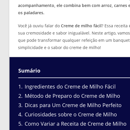
acompanhamento, ele combina bem com arroz, carnes e
os paladares.
Você já ouviu falar do
Creme de milho fácil
? Essa receita
sua cremosidade e sabor inigualável. Neste artigo, vam
que pode transformar qualquer refeição em um banquete
simplicidade e o sabor do creme de milho!
Sumário
1
Ingredientes do Creme de Milho Fácil
2
Método de Preparo do Creme de Milho
3
Dicas para Um Creme de Milho Perfeito
4
Curiosidades sobre o Creme de Milho
5
Como Variar a Receita de Creme de Milho