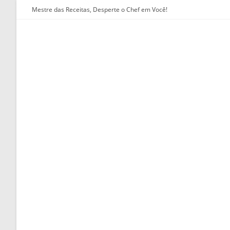
Ir
Mestre das Receitas, Desperte o Chef em Você!
para
o
conteúdo