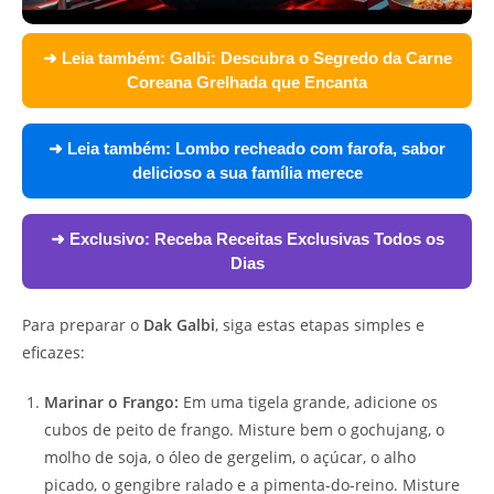
➜ Leia também:
Galbi: Descubra o Segredo da Carne
Coreana Grelhada que Encanta
➜ Leia também:
Lombo recheado com farofa, sabor
delicioso a sua família merece
➜ Exclusivo:
Receba Receitas Exclusivas Todos os
Dias
Para preparar o
Dak Galbi
, siga estas etapas simples e
eficazes:
Marinar o Frango:
Em uma tigela grande, adicione os
cubos de peito de frango. Misture bem o gochujang, o
molho de soja, o óleo de gergelim, o açúcar, o alho
picado, o gengibre ralado e a pimenta-do-reino. Misture