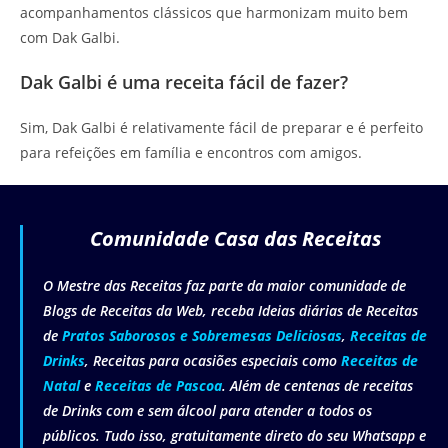
acompanhamentos clássicos que harmonizam muito bem
com Dak Galbi.
Dak Galbi é uma receita fácil de fazer?
Sim, Dak Galbi é relativamente fácil de preparar e é perfeito
para refeições em família e encontros com amigos.
Comunidade Casa das Receitas
O Mestre das Receitas faz parte da maior comunidade de
Blogs de Receitas da Web, receba Ideias diárias de Receitas
de
Pratos Saborosos e Sobremesas Deliciosas
,
Receitas de
Drinks
, Receitas para ocasiões especiais como
Receitas de
Natal
e
Receitas de Pascoa
. Além de centenas de receitas
de Drinks com e sem álcool para atender a todos os
públicos. Tudo isso, gratuitamente direto do seu Whatsapp e