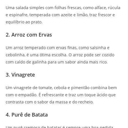
Uma salada simples com folhas frescas, como alface, rúcula
e espinafre, temperada com azeite e limão, traz frescor e
equilíbrio ao prato.
2. Arroz com Ervas
Um arroz temperado com ervas finas, como salsinha e
cebolinha, é uma ótima escolha. O arroz pode ser cozido
com caldo de galinha para um sabor ainda mais rico.
3. Vinagrete
Um vinagrete de tomate, cebola e pimentão combina bem
com o empadão. É refrescante e traz um toque ácido que
contrasta com o sabor da massa e do recheio.
4. Purê de Batata
Um purê cremoso de batatas é sempre uma boa pedida.