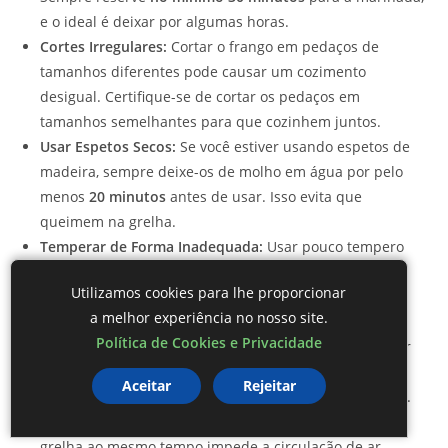
e o ideal é deixar por algumas horas.
Cortes Irregulares:
Cortar o frango em pedaços de
tamanhos diferentes pode causar um cozimento
desigual. Certifique-se de cortar os pedaços em
tamanhos semelhantes para que cozinhem juntos.
Usar Espetos Secos:
Se você estiver usando espetos de
madeira, sempre deixe-os de molho em água por pelo
menos
20 minutos
antes de usar. Isso evita que
queimem na grelha.
Temperar de Forma Inadequada:
Usar pouco tempero
resulta em espetinhos sem graça. Não tenha medo de
Utilizamos cookies para lhe proporcionar
usar sal, pimenta, e outras especiarias liberadamente.
a melhor experiência no nosso site.
Cozer em Temperatura Muito Alta:
Grelhar os
Política de Cookies e Privacidade
espetinhos em fogo muito alto pode queimar o exterior
antes que o interior cozinhe. Mantenha a grelha em
Aceitar
Rejeitar
temperatura média para um cozimento mais uniforme.
Overcrowding na Grelha:
Colocar muitos espetos na
grelha ao mesmo tempo impede a circulação de ar.