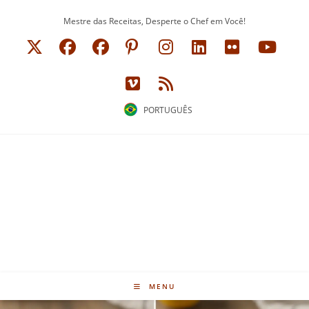
Ir
Mestre das Receitas, Desperte o Chef em Você!
para
o
conteúdo
PORTUGUÊS
MENU