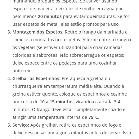
marinando, prepare os espetos. Se estiver usando
espetos de madeira, deixá-los de molho em água por
pelo menos
20 minutos
para evitar queimaduras. Se for
usar espetos de metal, eles estão prontos para uso.
Montagem dos Espetos:
Retire o frango da marinada e
comece a montá-los nos espetos. Alterne entre o frango e
os vegetais (se estiver utilizando) para criar camadas
coloridas e saborosas. Não sobrecarregue os espetos;
deixe espaço entre os pedaços para uma cozinhar
uniforme.
Grelhar os Espetinhos:
Pré-aqueça a grelha ou
churrasqueira em temperatura média-alta. Quando a
grelha estiver quente, coloque os espetinhos e cozinhe
por cerca de
10 a 15 minutos
, virando-os a cada 3-4
minutos. O frango deve estar completamente cozido e
atingir uma temperatura interna de
75°C
.
Serviço:
Após grelhar, retire os espetinhos do fogo e
deixe descansar por alguns minutos antes de servir. Isso