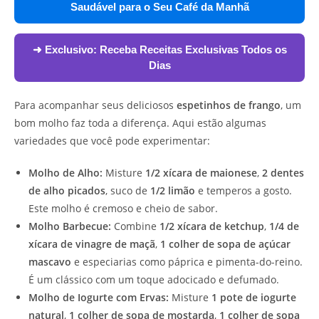
Saudável para o Seu Café da Manhã
➜ Exclusivo:
Receba Receitas Exclusivas Todos os
Dias
Para acompanhar seus deliciosos
espetinhos de frango
, um
bom molho faz toda a diferença. Aqui estão algumas
variedades que você pode experimentar:
Molho de Alho:
Misture
1/2 xícara de maionese
,
2 dentes
de alho picados
, suco de
1/2 limão
e temperos a gosto.
Este molho é cremoso e cheio de sabor.
Molho Barbecue:
Combine
1/2 xícara de ketchup
,
1/4 de
xícara de vinagre de maçã
,
1 colher de sopa de açúcar
mascavo
e especiarias como páprica e pimenta-do-reino.
É um clássico com um toque adocicado e defumado.
Molho de Iogurte com Ervas:
Misture
1 pote de iogurte
natural
,
1 colher de sopa de mostarda
,
1 colher de sopa