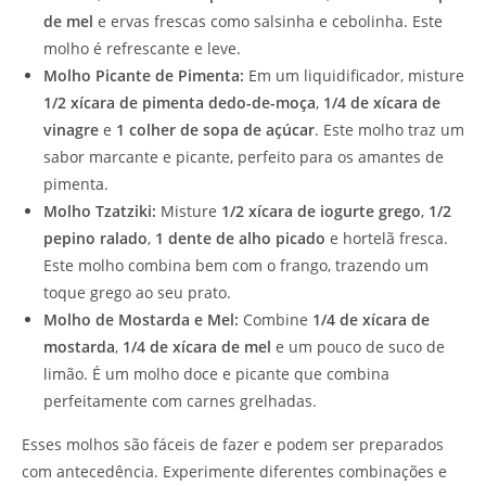
de mel
e ervas frescas como salsinha e cebolinha. Este
molho é refrescante e leve.
Molho Picante de Pimenta:
Em um liquidificador, misture
1/2 xícara de pimenta dedo-de-moça
,
1/4 de xícara de
vinagre
e
1 colher de sopa de açúcar
. Este molho traz um
sabor marcante e picante, perfeito para os amantes de
pimenta.
Molho Tzatziki:
Misture
1/2 xícara de iogurte grego
,
1/2
pepino ralado
,
1 dente de alho picado
e hortelã fresca.
Este molho combina bem com o frango, trazendo um
toque grego ao seu prato.
Molho de Mostarda e Mel:
Combine
1/4 de xícara de
mostarda
,
1/4 de xícara de mel
e um pouco de suco de
limão. É um molho doce e picante que combina
perfeitamente com carnes grelhadas.
Esses molhos são fáceis de fazer e podem ser preparados
com antecedência. Experimente diferentes combinações e