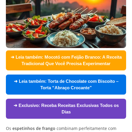
➜ Leia também:
Mocotó com Feijão Branco: A Receita
Tradicional Que Você Precisa Experimentar
➜ Leia também:
Torta de Chocolate com Biscoito –
Torta “Abraço Crocante”
➜ Exclusivo:
Receba Receitas Exclusivas Todos os
Dias
Os
espetinhos de frango
combinam perfeitamente com