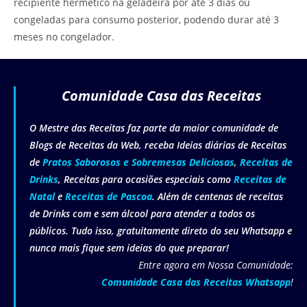
recipiente hermético na geladeira por até 3 dias ou
congeladas para consumo posterior, podendo durar até 3
meses no congelador.
Comunidade Casa das Receitas
O Mestre das Receitas faz parte da maior comunidade de
Blogs de Receitas da Web, receba Ideias diárias de Receitas
de
Pratos Saborosos e Sobremesas Deliciosas
,
Receitas de
Drinks
, Receitas para ocasiões especiais como
Receitas de
Natal
e
Receitas de Pascoa
. Além de centenas de receitas
de Drinks com e sem álcool para atender a todos os
públicos. Tudo isso, gratuitamente direto do seu Whatsapp e
nunca mais fique sem ideias do que preparar!
Entre agora em Nossa Comunidade:
Comunidade Casa das Receitas Whatsapp
!