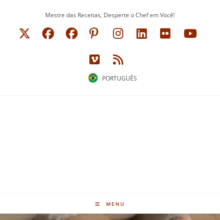
Ir
Mestre das Receitas, Desperte o Chef em Você!
para
o
conteúdo
PORTUGUÊS
MENU