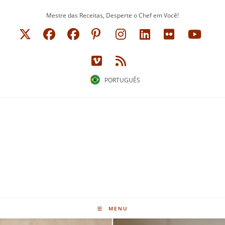
Ir
Mestre das Receitas, Desperte o Chef em Você!
para
o
conteúdo
PORTUGUÊS
MENU