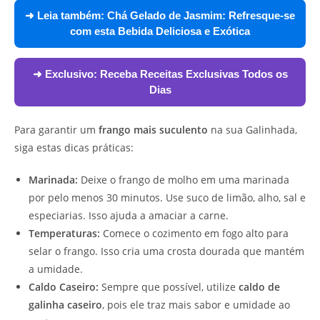
➜ Leia também:
Chá Gelado de Jasmim: Refresque-se
com esta Bebida Deliciosa e Exótica
➜ Exclusivo:
Receba Receitas Exclusivas Todos os
Dias
Para garantir um
frango mais suculento
na sua Galinhada,
siga estas dicas práticas:
Marinada:
Deixe o frango de molho em uma marinada
por pelo menos 30 minutos. Use suco de limão, alho, sal e
especiarias. Isso ajuda a amaciar a carne.
Temperaturas:
Comece o cozimento em fogo alto para
selar o frango. Isso cria uma crosta dourada que mantém
a umidade.
Caldo Caseiro:
Sempre que possível, utilize
caldo de
galinha caseiro
, pois ele traz mais sabor e umidade ao