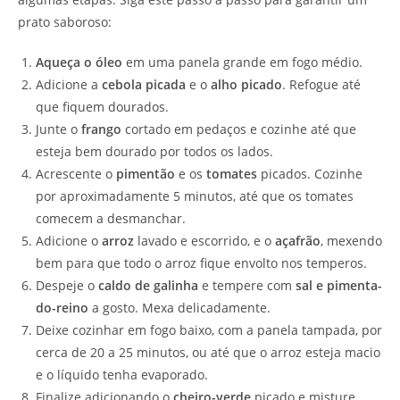
prato saboroso:
Aqueça o óleo
em uma panela grande em fogo médio.
Adicione a
cebola picada
e o
alho picado
. Refogue até
que fiquem dourados.
Junte o
frango
cortado em pedaços e cozinhe até que
esteja bem dourado por todos os lados.
Acrescente o
pimentão
e os
tomates
picados. Cozinhe
por aproximadamente 5 minutos, até que os tomates
comecem a desmanchar.
Adicione o
arroz
lavado e escorrido, e o
açafrão
, mexendo
bem para que todo o arroz fique envolto nos temperos.
Despeje o
caldo de galinha
e tempere com
sal e pimenta-
do-reino
a gosto. Mexa delicadamente.
Deixe cozinhar em fogo baixo, com a panela tampada, por
cerca de 20 a 25 minutos, ou até que o arroz esteja macio
e o líquido tenha evaporado.
Finalize adicionando o
cheiro-verde
picado e misture