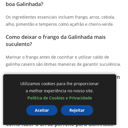
boa Galinhada?
Os ingredientes essenciais incluem frango, arroz, cebola,
alho, pimentão e temperos como açafrão e cheiro-verde.
Como deixar o frango da Galinhada mais
suculento?
Marinar o frango antes de cozinhar e utilizar caldo de
galinha caseiro são ótimas maneiras de garantir suculência.
Quais acompanhamentos combinam bem com
Galinhada?
Utilizamos cookies para lhe proporcionar
a melhor experiência no nosso site.
Acompanhamentos como salada verde, farofa, purê de
Política de Cookies e Privacidade
batata e vinagrete são ideais para complementar a
Aceitar
Rejeitar
Galinhada.
Como fazer o arroz perfeito para Galinhada?