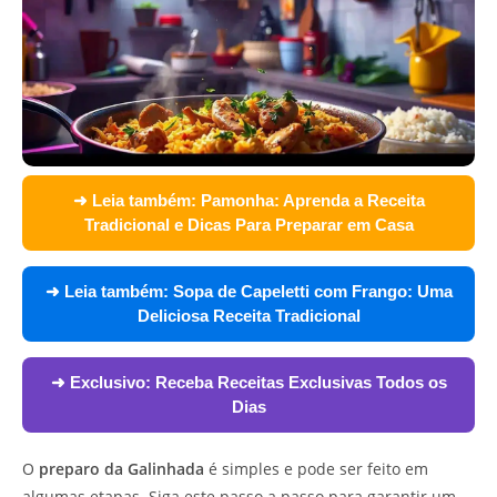
➜ Leia também:
Pamonha: Aprenda a Receita
Tradicional e Dicas Para Preparar em Casa
➜ Leia também:
Sopa de Capeletti com Frango: Uma
Deliciosa Receita Tradicional
➜ Exclusivo:
Receba Receitas Exclusivas Todos os
Dias
O
preparo da Galinhada
é simples e pode ser feito em
algumas etapas. Siga este passo a passo para garantir um