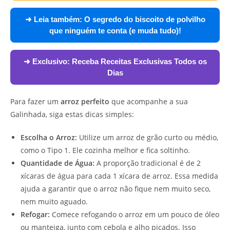
➜ Leia também:
O segredo do biscoito de polvilho
que ninguém te conta (e muda tudo)!
➜ Exclusivo:
Receba Receitas Exclusivas Todos os
Dias
Para fazer um
arroz perfeito
que acompanhe a sua
Galinhada, siga estas dicas simples:
Escolha o Arroz:
Utilize um arroz de grão curto ou médio,
como o Tipo 1. Ele cozinha melhor e fica soltinho.
Quantidade de Água:
A proporção tradicional é de 2
xícaras de água para cada 1 xícara de arroz. Essa medida
ajuda a garantir que o arroz não fique nem muito seco,
nem muito aguado.
Refogar:
Comece refogando o arroz em um pouco de óleo
ou manteiga, junto com cebola e alho picados. Isso