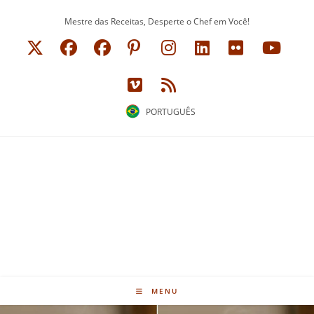
Ir
Mestre das Receitas, Desperte o Chef em Você!
para
o
conteúdo
PORTUGUÊS
MENU