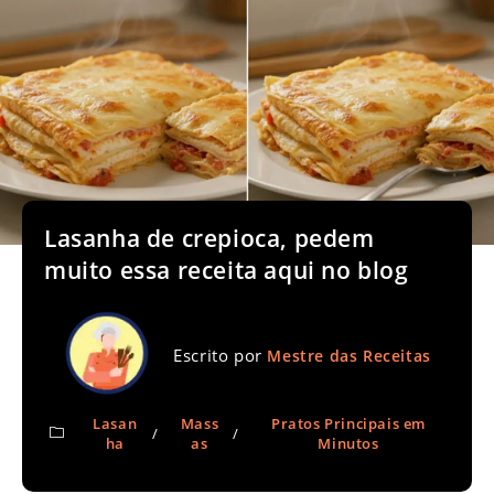
Lasanha de crepioca, pedem
muito essa receita aqui no blog
Escrito por
Mestre das Receitas
Lasan
Mass
Pratos Principais em
/
/
ha
as
Minutos