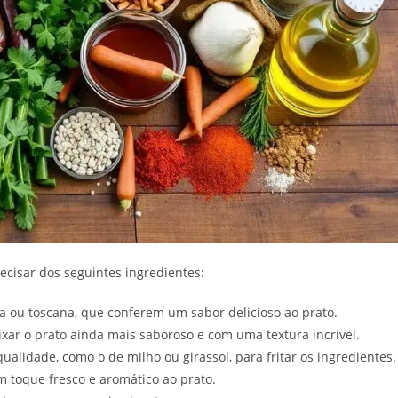
recisar dos seguintes ingredientes:
a ou toscana, que conferem um sabor delicioso ao prato.
ixar o prato ainda mais saboroso e com uma textura incrível.
alidade, como o de milho ou girassol, para fritar os ingredientes.
 toque fresco e aromático ao prato.