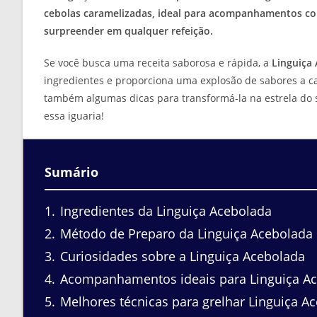
cebolas caramelizadas, ideal para acompanhamentos como
surpreender em qualquer refeição.
Se você busca uma receita saborosa e rápida, a
Linguiça
ingredientes e proporciona uma explosão de sabores a c
também algumas dicas para transformá-la na estrela do 
essa iguaria!
Sumário
1
Ingredientes da Linguiça Acebolada
2
Método de Preparo da Linguiça Acebolada
3
Curiosidades sobre a Linguiça Acebolada
4
Acompanhamentos ideais para Linguiça A
5
Melhores técnicas para grelhar Linguiça A