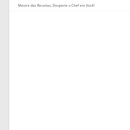
Ir
Mestre das Receitas, Desperte o Chef em Você!
para
o
conteúdo