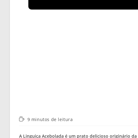
Tempo
9 minutos de leitura
de
leitura:
A
Linguiça Acebolada
é um prato delicioso originário da 