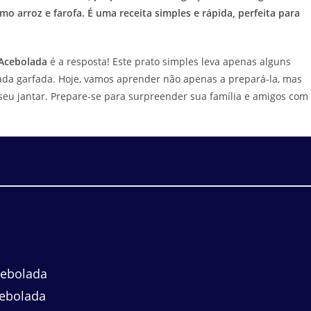
 arroz e farofa. É uma receita simples e rápida, perfeita para
 Acebolada
é a resposta! Este prato simples leva apenas alguns
ada garfada. Hoje, vamos aprender não apenas a prepará-la, mas
seu jantar. Prepare-se para surpreender sua família e amigos com
cebolada
cebolada