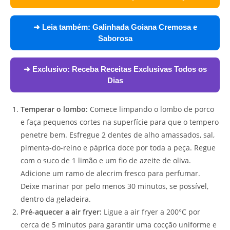
➜ Leia também:
Galinhada Goiana Cremosa e
Saborosa
➜ Exclusivo:
Receba Receitas Exclusivas Todos os
Dias
Temperar o lombo:
Comece limpando o lombo de porco
e faça pequenos cortes na superfície para que o tempero
penetre bem. Esfregue 2 dentes de alho amassados, sal,
pimenta-do-reino e páprica doce por toda a peça. Regue
com o suco de 1 limão e um fio de azeite de oliva.
Adicione um ramo de alecrim fresco para perfumar.
Deixe marinar por pelo menos 30 minutos, se possível,
dentro da geladeira.
Pré-aquecer a air fryer:
Ligue a air fryer a 200°C por
cerca de 5 minutos para garantir uma cocção uniforme e