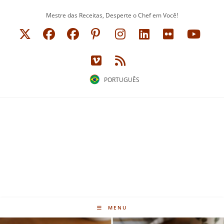
Ir
Mestre das Receitas, Desperte o Chef em Você!
para
o
conteúdo
PORTUGUÊS
MENU