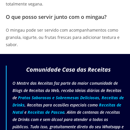
totalmente vegana.
O que posso servir junto com o mingau?
O mingau pode ser servido com acompanhamentos como
granola, iogurte, ou frutas frescas para adicionar textura e
sabor.
Comunidade Casa das Receitas
O Mestre das Receitas faz parte da maior comunidade de
Blogs de Receitas da Web, receba Ideias diárias de Receitas
de
Pratos Saborosos e Sobremesas Deliciosas
,
Receitas de
Drinks
, Receitas para ocasiões especiais como
Receitas de
Natal
e
Receitas de Pascoa
. Além de centenas de receitas
de Drinks com e sem álcool para atender a todos os
públicos. Tudo isso, gratuitamente direto do seu Whatsapp e