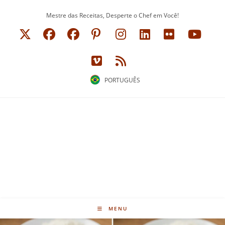
Ir
Mestre das Receitas, Desperte o Chef em Você!
para
o
conteúdo
PORTUGUÊS
MENU