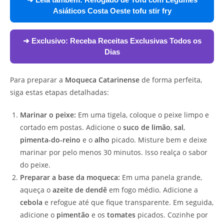
Asiáticos Costa Oeste tofu stir fry
➜ Exclusivo:
Receba Receitas Exclusivas Todos os
Dias
Para preparar a
Moqueca Catarinense
de forma perfeita,
siga estas etapas detalhadas:
Marinar o peixe:
Em uma tigela, coloque o peixe limpo e
cortado em postas. Adicione o
suco de limão
,
sal
,
pimenta-do-reino
e o
alho
picado. Misture bem e deixe
marinar por pelo menos 30 minutos. Isso realça o sabor
do peixe.
Preparar a base da moqueca:
Em uma panela grande,
aqueça o
azeite de dendê
em fogo médio. Adicione a
cebola
e refogue até que fique transparente. Em seguida,
adicione o
pimentão
e os
tomates
picados. Cozinhe por