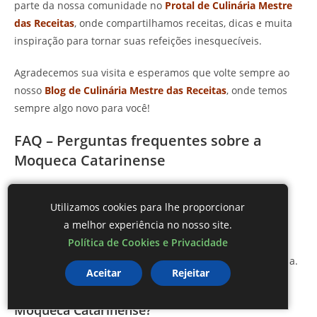
parte da nossa comunidade no
Protal de Culinária Mestre
das Receitas
, onde compartilhamos receitas, dicas e muita
inspiração para tornar suas refeições inesquecíveis.
Agradecemos sua visita e esperamos que volte sempre ao
nosso
Blog de Culinária Mestre das Receitas
, onde temos
sempre algo novo para você!
FAQ – Perguntas frequentes sobre a
Moqueca Catarinense
Qual é a origem da Moqueca Catarinense?
Utilizamos cookies para lhe proporcionar
a melhor experiência no nosso site.
A Moqueca Catarinense tem raízes indígenas e é
Política de Cookies e Privacidade
influenciada por tradições africanas e portuguesas,
tornando-se um prato típico da culinária de Santa Catarina.
Aceitar
Rejeitar
Quais são os principais ingredientes da
Moqueca Catarinense?