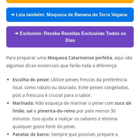
➜ Leia também:
Moqueca de Banana da Terra Vegana
➜ Exclusivo:
Receba Receitas Exclusivas Todos os
Dias
Para preparar uma
Moqueca Catarinense perfeita
, aqui vão
algumas dicas essenciais que farão toda a diferença:
Escolha do peixe:
Utilize peixes frescos da preferência
local, como robalo ou dourado. Evite peixes congelados,
pois a frescura é crucial para o sabor.
Marinada:
Não esqueça de marinar o peixe com
suco de
limão
,
sal
e
pimenta-do-reino
por pelo menos 30
minutos. Isso ajuda a realçar os sabores e elimina
qualquer gosto forte do peixe.
Panelas de barro:
Sempre que possível, prepare a