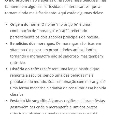
O
morangoffe
não é apenas uma sobremesa deliciosa, mas
também tem algumas curiosidades interessantes que a
tornam ainda mais fascinante. Aqui estão algumas delas:
Origem do nome:
O nome “morangoffe” é uma
combinação de “morango” e “café”, refletindo
perfeitamente os dois sabores principais da receita.
Benefícios dos morangos:
Os morangos são ricos em
vitamina C e possuem propriedades antioxidantes,
tornando o morangoffe não só saboroso, mas também
nutritivo.
História do café:
O café tem uma longa história que
remonta a séculos, sendo uma das bebidas mais
populares do mundo. Sua combinação com morangos é
uma forma moderna e criativa de consumir essa bebida
clássica.
Festa do Morangoffe:
Algumas regiões celebram festas
gastronômicas onde o morangoffe é um dos pratos
principais, atraindo amantes de sobremesas e café.