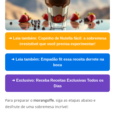
➜ Leia também:
Copinho de Nutella fácil: a sobremesa
irresistível que você precisa experimentar!
➜ Leia também:
Empadão fit essa receita derrete na
boca
➜ Exclusivo:
Receba Receitas Exclusivas Todos os
Dias
Para preparar o
morangoffe
, siga as etapas abaixo e
desfrute de uma sobremesa incrível: