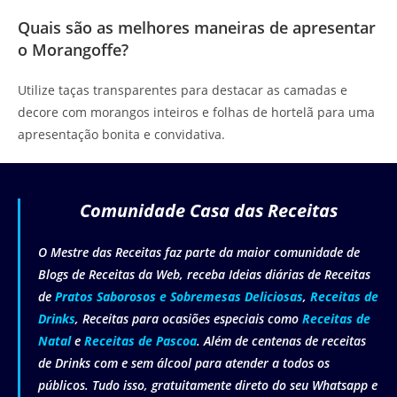
Quais são as melhores maneiras de apresentar
o Morangoffe?
Utilize taças transparentes para destacar as camadas e
decore com morangos inteiros e folhas de hortelã para uma
apresentação bonita e convidativa.
Comunidade Casa das Receitas
O Mestre das Receitas faz parte da maior comunidade de
Blogs de Receitas da Web, receba Ideias diárias de Receitas
de
Pratos Saborosos e Sobremesas Deliciosas
,
Receitas de
Drinks
, Receitas para ocasiões especiais como
Receitas de
Natal
e
Receitas de Pascoa
. Além de centenas de receitas
de Drinks com e sem álcool para atender a todos os
públicos. Tudo isso, gratuitamente direto do seu Whatsapp e