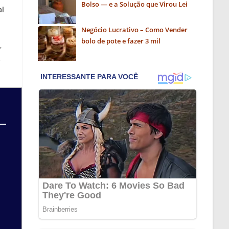
Bolso — e a Solução que Virou Lei
al
Negócio Lucrativo – Como Vender
bolo de pote e fazer 3 mil
,
,