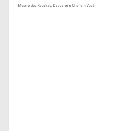
Ir
Mestre das Receitas, Desperte o Chef em Você!
para
o
conteúdo