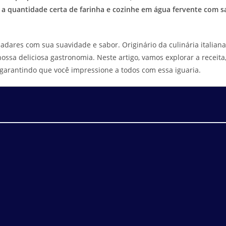
 a quantidade certa de farinha e cozinhe em água fervente com s
dares com sua suavidade e sabor. Originário da culinária italiana
ossa deliciosa gastronomia. Neste artigo, vamos explorar a receita
 garantindo que você impressione a todos com essa iguaria.