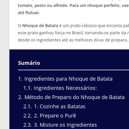
tomate, pesto ou alfredo. Para um nhoque perfeito, use
até flutuar.
O
Nhoque de Batata
é um prato clássico que encanta pala
esse prato ganhou força no Brasil, tornando-se parte da n
desde os ingredientes até as melhores dicas de preparo,
Sumário
1
Ingredientes para Nhoque de Batata
1.1
Ingredientes Necessários:
2
Método de Preparo do Nhoque de Batata
2.1
1. Cozinhe as Batatas
2.2
2. Prepare o Purê
2.3
3. Misture os Ingredientes