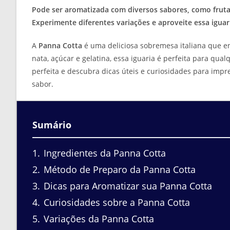
Pode ser aromatizada com diversos sabores, como frutas 
Experimente diferentes variações e aproveite essa iguar
A
Panna Cotta
é uma deliciosa sobremesa italiana que en
nata, açúcar e gelatina, essa iguaria é perfeita para qu
perfeita e descubra dicas úteis e curiosidades para imp
sabor.
Sumário
1
Ingredientes da Panna Cotta
2
Método de Preparo da Panna Cotta
3
Dicas para Aromatizar sua Panna Cotta
4
Curiosidades sobre a Panna Cotta
5
Variações da Panna Cotta