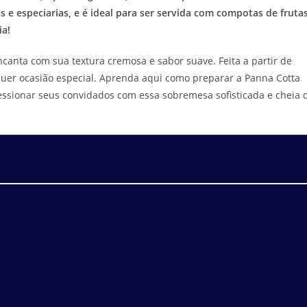
e especiarias, e é ideal para ser servida com compotas de frutas
ia!
canta com sua textura cremosa e sabor suave. Feita a partir de
alquer ocasião especial. Aprenda aqui como preparar a Panna Cotta
ressionar seus convidados com essa sobremesa sofisticada e cheia 