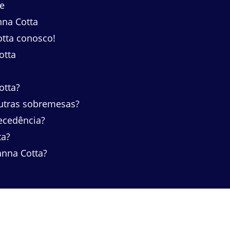
e
na Cotta
otta conosco!
otta
otta?
outras sobremesas?
ecedência?
ta?
nna Cotta?