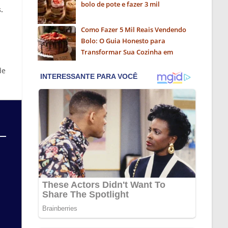
bolo de pote e fazer 3 mil
.
Como Fazer 5 Mil Reais Vendendo
Bolo: O Guia Honesto para
Transformar Sua Cozinha em
Negócio
de