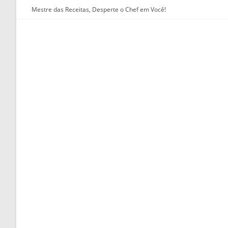
Ir
Mestre das Receitas, Desperte o Chef em Você!
para
o
conteúdo