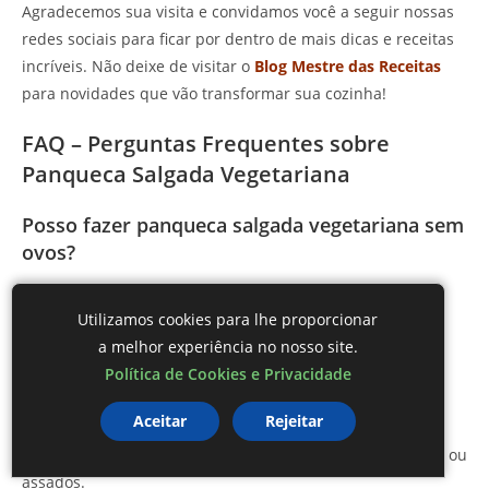
Agradecemos sua visita e convidamos você a seguir nossas
redes sociais para ficar por dentro de mais dicas e receitas
incríveis. Não deixe de visitar o
Blog Mestre das Receitas
para novidades que vão transformar sua cozinha!
FAQ – Perguntas Frequentes sobre
Panqueca Salgada Vegetariana
Posso fazer panqueca salgada vegetariana sem
ovos?
Sim, você pode substituir o ovo por farinha de linhaça
Utilizamos cookies para lhe proporcionar
hidratada ou purê de banana para uma versão vegana.
a melhor experiência no nosso site.
Política de Cookies e Privacidade
Quais legumes posso usar para o recheio?
Aceitar
Rejeitar
Legumes como cenoura, abobrinha, cebola, alho e tomate
são ótimas opções para o recheio, podendo ser refogados ou
assados.