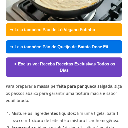
➜ Leia também:
Pão de Ló Vegano Fofinho
➜ Leia também:
Pão de Queijo de Batata Doce Fit
➜ Exclusivo:
Receba Receitas Exclusivas Todos os
Dias
Para preparar a
massa perfeita para panqueca salgada
, siga
os passos abaixo para garantir uma textura macia e sabor
equilibrado:
Misture os ingredientes líquidos:
Em uma tigela, bata 1
ovo com 1 xícara de leite até a mistura ficar homogênea.
Acrescente o óleo e o sal:
Adicione 1 colher (sopa) de