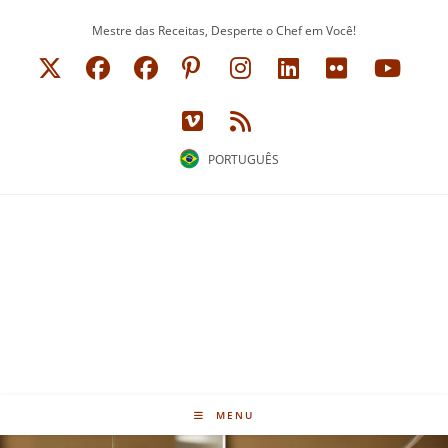
Ir
Mestre das Receitas, Desperte o Chef em Você!
para
o
conteúdo
PORTUGUÊS
MENU