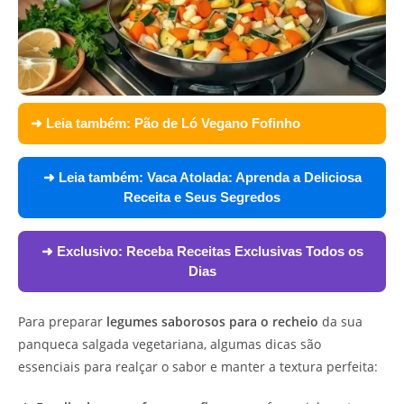
➜ Leia também:
Pão de Ló Vegano Fofinho
➜ Leia também:
Vaca Atolada: Aprenda a Deliciosa
Receita e Seus Segredos
➜ Exclusivo:
Receba Receitas Exclusivas Todos os
Dias
Para preparar
legumes saborosos para o recheio
da sua
panqueca salgada vegetariana, algumas dicas são
essenciais para realçar o sabor e manter a textura perfeita: