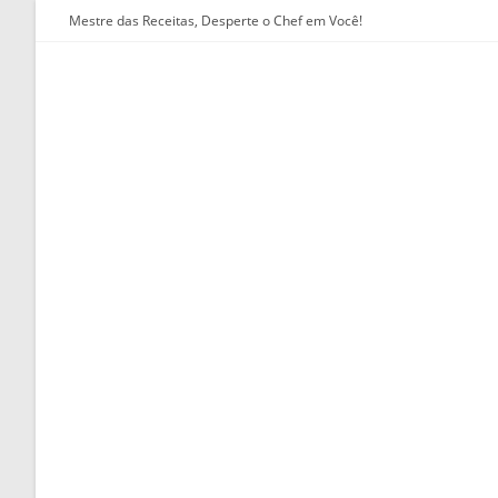
Ir
Mestre das Receitas, Desperte o Chef em Você!
para
o
conteúdo