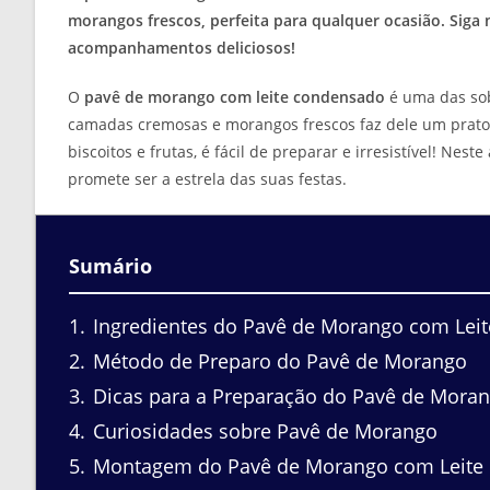
morangos frescos, perfeita para qualquer ocasião. Sig
acompanhamentos deliciosos!
O
pavê de morango com leite condensado
é uma das sob
camadas cremosas e morangos frescos faz dele um prato 
biscoitos e frutas, é fácil de preparar e irresistível! Nes
promete ser a estrela das suas festas.
Sumário
1
Ingredientes do Pavê de Morango com Lei
2
Método de Preparo do Pavê de Morango
3
Dicas para a Preparação do Pavê de Mora
4
Curiosidades sobre Pavê de Morango
5
Montagem do Pavê de Morango com Leite