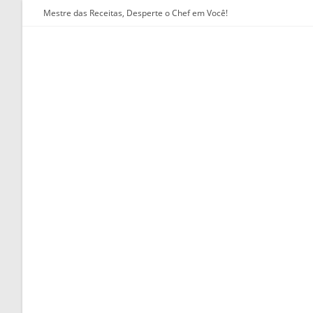
Ir
Mestre das Receitas, Desperte o Chef em Você!
para
o
conteúdo