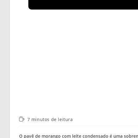
Tempo
7 minutos de leitura
de
leitura:
O pavê de morango com leite condensado é uma sobreme