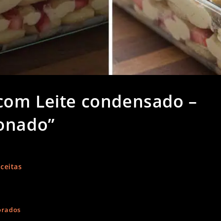
com Leite condensado –
xonado”
ceitas
orados