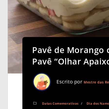
Pavê de Morango 
Pavê “Olhar Apai
Escrito por
Mestre das Re
Datas Comemorativas
/
Dia dos Nam