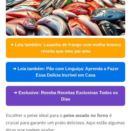
➜ Leia também:
Lasanha de frango com molho branco
receita que meu pai ama
➜ Leia também:
Pão com Linguiça: Aprenda a Fazer
Essa Delícia Incrível em Casa
➜ Exclusivo:
Receba Receitas Exclusivas Todos os
Dias
Escolher o peixe ideal para o
peixe assado no forno
é
crucial para garantir um prato delicioso. Aqui estão algumas
dicas que podem ajudar: