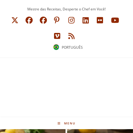
Ir
Mestre das Receitas, Desperte o Chef em Você!
para
o
conteúdo
PORTUGUÊS
MENU