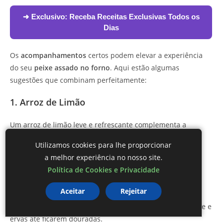
➜ Exclusivo:
Receba Receitas Exclusivas Todos os
Dias
Os
acompanhamentos
certos podem elevar a experiência
do seu
peixe assado no forno
. Aqui estão algumas
sugestões que combinam perfeitamente:
1. Arroz de Limão
Um arroz de limão leve e refrescante complementa a
suavidade do peixe. Adicione raspas de limão e ervas
Utilizamos cookies para lhe proporcionar
frescas para um toque especial.
a melhor experiência no nosso site.
Política de Cookies e Privacidade
2. Batatas Assadas
Aceitar
Rejeitar
Batatas são sempre uma ótima escolha. Pode ser batata
doce ou inglesa, cortadas em rodelas e assadas com azeite e
ervas até ficarem douradas.