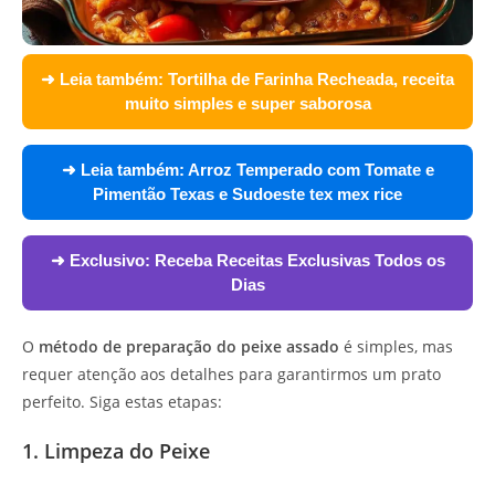
➜ Leia também:
Tortilha de Farinha Recheada, receita
muito simples e super saborosa
➜ Leia também:
Arroz Temperado com Tomate e
Pimentão Texas e Sudoeste tex mex rice
➜ Exclusivo:
Receba Receitas Exclusivas Todos os
Dias
O
método de preparação do peixe assado
é simples, mas
requer atenção aos detalhes para garantirmos um prato
perfeito. Siga estas etapas:
1. Limpeza do Peixe