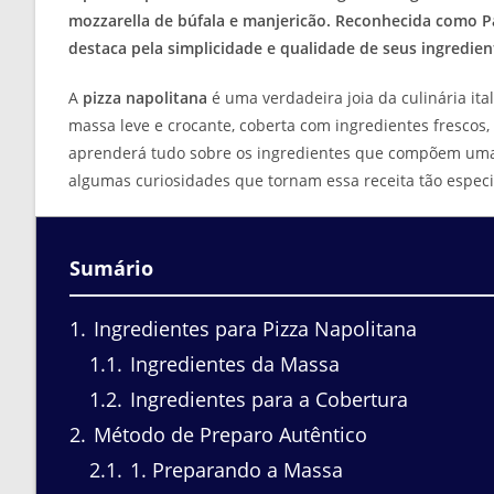
mozzarella de búfala e manjericão. Reconhecida como P
destaca pela simplicidade e qualidade de seus ingredien
A
pizza napolitana
é uma verdadeira joia da culinária it
massa leve e crocante, coberta com ingredientes frescos, 
aprenderá tudo sobre os ingredientes que compõem uma d
algumas curiosidades que tornam essa receita tão especi
Sumário
1
Ingredientes para Pizza Napolitana
1.1
Ingredientes da Massa
1.2
Ingredientes para a Cobertura
2
Método de Preparo Autêntico
2.1
1. Preparando a Massa