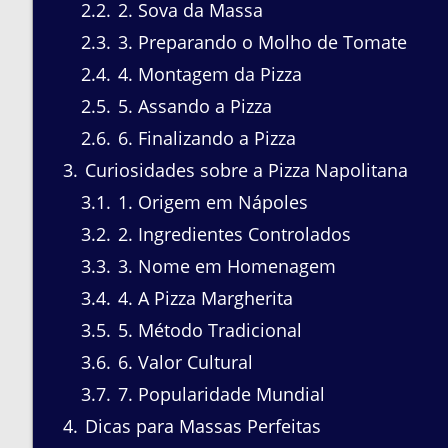
2.2
2. Sova da Massa
2.3
3. Preparando o Molho de Tomate
2.4
4. Montagem da Pizza
2.5
5. Assando a Pizza
2.6
6. Finalizando a Pizza
3
Curiosidades sobre a Pizza Napolitana
3.1
1. Origem em Nápoles
3.2
2. Ingredientes Controlados
3.3
3. Nome em Homenagem
3.4
4. A Pizza Margherita
3.5
5. Método Tradicional
3.6
6. Valor Cultural
3.7
7. Popularidade Mundial
4
Dicas para Massas Perfeitas