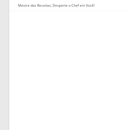
Ir
Mestre das Receitas, Desperte o Chef em Você!
para
o
conteúdo