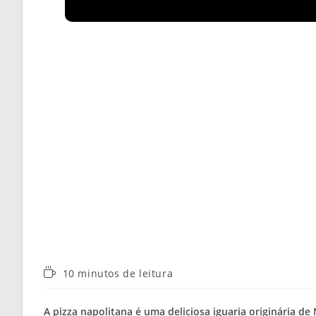
Tempo
10 minutos de leitura
de
leitura:
A pizza napolitana é uma deliciosa iguaria originária de