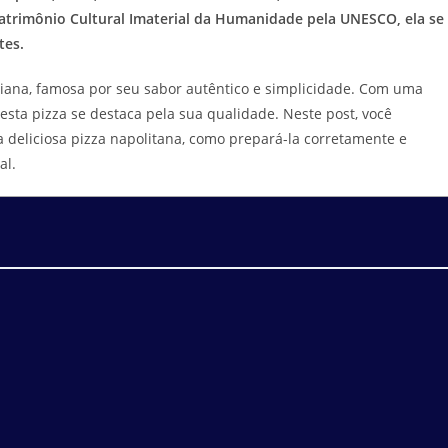
atrimônio Cultural Imaterial da Humanidade pela UNESCO, ela se
tes.
aliana, famosa por seu sabor autêntico e simplicidade. Com uma
esta pizza se destaca pela sua qualidade. Neste post, você
eliciosa pizza napolitana, como prepará-la corretamente e
al.