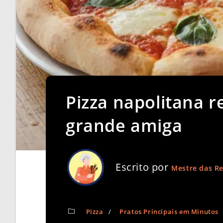
Pizza napolitana 
grande amiga
Escrito por
Mestre das Re
Pizza
/
Pratos Principais em Minutos