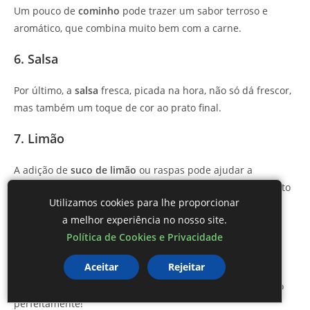
Um pouco de
cominho
pode trazer um sabor terroso e
aromático, que combina muito bem com a carne.
6. Salsa
Por último, a
salsa
fresca, picada na hora, não só dá frescor,
mas também um toque de cor ao prato final.
7. Limão
A adição de
suco de limão
ou raspas pode ajudar a
equilibrar a gordura da carne com acidez, deixando o prato
Utilizamos cookies para lhe proporcionar
mais leve.
a melhor experiência no nosso site.
Te Agradecemos por Nos Acompanhar!
Política de Cookies e Privacidade
Aceitar
Rejeitar
Esperamos que você tenha gostado de descobrir os
segredos do
Porco à Paraguaia
e as dicas para prepará-lo
perfeitamente!