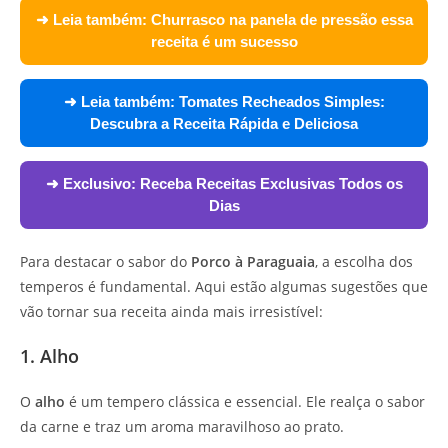
➜ Leia também:
Churrasco na panela de pressão essa
receita é um sucesso
➜ Leia também:
Tomates Recheados Simples:
Descubra a Receita Rápida e Deliciosa
➜ Exclusivo:
Receba Receitas Exclusivas Todos os
Dias
Para destacar o sabor do
Porco à Paraguaia
, a escolha dos
temperos é fundamental. Aqui estão algumas sugestões que
vão tornar sua receita ainda mais irresistível:
1. Alho
O
alho
é um tempero clássica e essencial. Ele realça o sabor
da carne e traz um aroma maravilhoso ao prato.