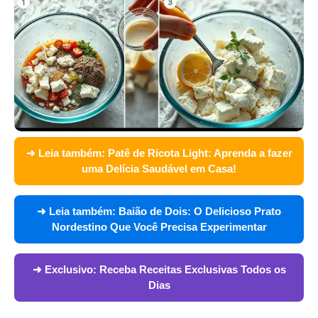
➜ Leia também:
Patê de Ricota Light: Aprenda a fazer
uma Delícia Saudável em Casa!
➜ Leia também:
Baião de Dois: O Delicioso Prato
Nordestino Que Você Precisa Experimentar
➜ Exclusivo:
Receba Receitas Exclusivas Todos os
Dias