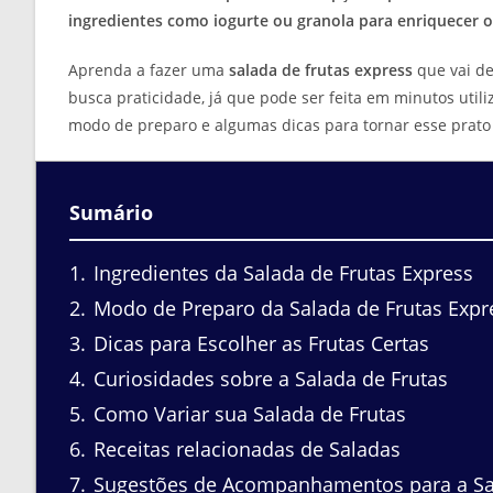
ingredientes como iogurte ou granola para enriquecer o 
Aprenda a fazer uma
salada de frutas express
que vai de
busca praticidade, já que pode ser feita em minutos utili
modo de preparo e algumas dicas para tornar esse prato 
Sumário
1
Ingredientes da Salada de Frutas Express
2
Modo de Preparo da Salada de Frutas Expr
3
Dicas para Escolher as Frutas Certas
4
Curiosidades sobre a Salada de Frutas
5
Como Variar sua Salada de Frutas
6
Receitas relacionadas de Saladas
7
Sugestões de Acompanhamentos para a Sa