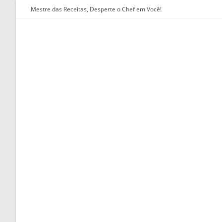
Ir
Mestre das Receitas, Desperte o Chef em Você!
para
o
conteúdo