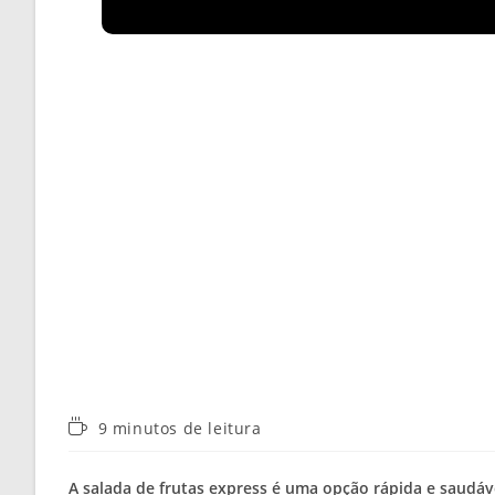
Tempo
9 minutos de leitura
de
leitura:
A
salada de frutas express
é uma opção rápida e saudável