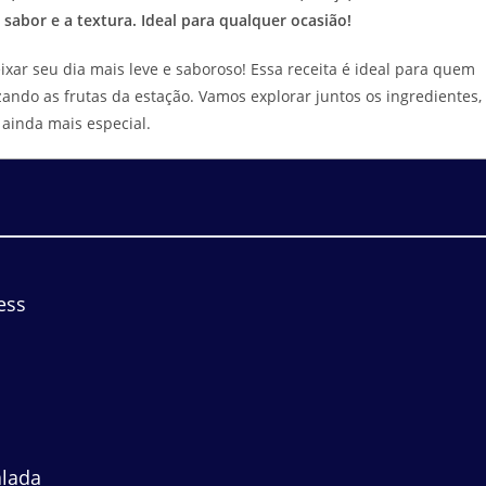
sabor e a textura. Ideal para qualquer ocasião!
ixar seu dia mais leve e saboroso! Essa receita é ideal para quem
zando as frutas da estação. Vamos explorar juntos os ingredientes,
ainda mais especial.
ess
lada