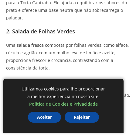
para a Torta Capixaba. Ele ajuda a equilibrar os sabores do
prato e oferece uma base neutra que não sobrecarrega o
paladar.
2. Salada de Folhas Verdes
Uma
salada fresca
composta por folhas verdes, como alface,
rúcula e agrião, com um molho leve de limão e azeite,
proporciona frescor e crocância, contrastando com a
consistência da torta.
3. Vinagrete de Tomate
Utilizamos cookies para lhe proporcionar
Um
vinagrete
colorido, feito com
tomate
,
cebola
e pimentão,
a melhor experiência no nosso site.
traz acidez e sabor, balanceando a riqueza da torta. Sirva
Política de Cookies e Privacidade
como acompanhamento ou como um condimento.
Aceitar
Rejeitar
4. Purê de Batatas