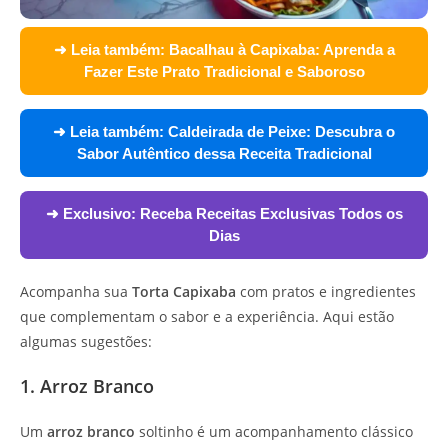
➜ Leia também:
Bacalhau à Capixaba: Aprenda a
Fazer Este Prato Tradicional e Saboroso
➜ Leia também:
Caldeirada de Peixe: Descubra o
Sabor Autêntico dessa Receita Tradicional
➜ Exclusivo:
Receba Receitas Exclusivas Todos os
Dias
Acompanha sua
Torta Capixaba
com pratos e ingredientes
que complementam o sabor e a experiência. Aqui estão
algumas sugestões:
1. Arroz Branco
Um
arroz branco
soltinho é um acompanhamento clássico