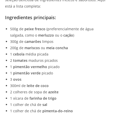
está a lista completa:
Ingredientes principais:
500g de
peixe fresco
(preferencialmente de água
salgada, como o
merluzzo
ou o
cação
)
300g de
camarões
limpos
200g de
mariscos
ou
meia concha
1
cebola
média picada
2
tomates
maduros picados
1
pimentão vermelho
picado
1
pimentão verde
picado
3
ovos
300ml de
leite de coco
2 colheres de sopa de
azeite
1 xícara de
farinha de trigo
1 colher de chá de
sal
1 colher de chá de
pimenta-do-reino