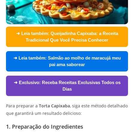
➜ Leia também:
Queijadinha Capixaba: a Receita
Tradicional Que Você Precisa Conhecer
➜ Leia também:
Salmão ao molho de maracujá meu
pai ama saborear
➜ Exclusivo:
Receba Receitas Exclusivas Todos os
Dias
Para preparar a
Torta Capixaba
, siga este método detalhado
que garantirá um resultado delicioso:
1. Preparação do Ingredientes