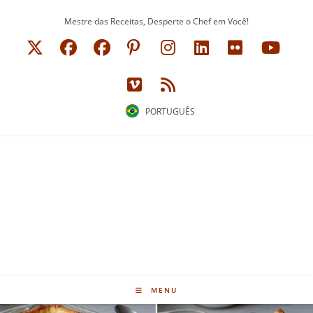
Ir
Mestre das Receitas, Desperte o Chef em Você!
para
o
conteúdo
PORTUGUÊS
MENU