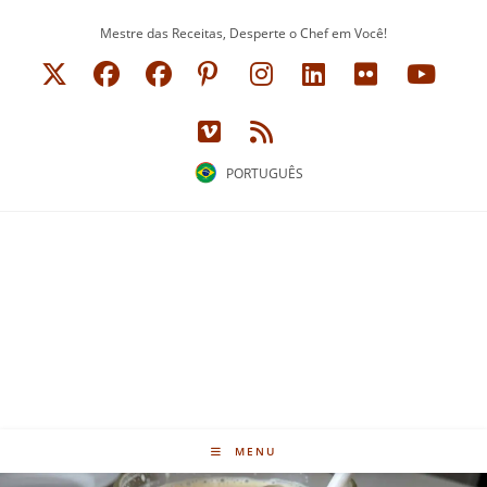
Ir
Mestre das Receitas, Desperte o Chef em Você!
para
o
conteúdo
PORTUGUÊS
MENU