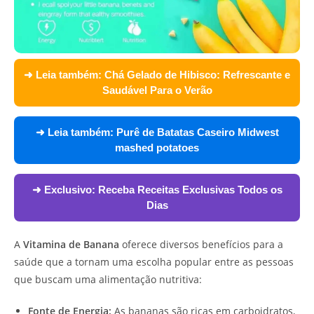
➜ Leia também:
Chá Gelado de Hibisco: Refrescante e
Saudável Para o Verão
➜ Leia também:
Purê de Batatas Caseiro Midwest
mashed potatoes
➜ Exclusivo:
Receba Receitas Exclusivas Todos os
Dias
A
Vitamina de Banana
oferece diversos benefícios para a
saúde que a tornam uma escolha popular entre as pessoas
que buscam uma alimentação nutritiva:
Fonte de Energia:
As bananas são ricas em carboidratos,